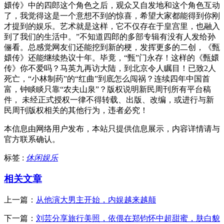
嬛传》中的四郎这个角色之后，观众又自发地和这个角色互动
了，我觉得这是一个意想不到的惊喜，希望大家都能得到你刚
才提到的娱乐。艺术就是这样，它不仅存在于皇宫里，也融入
到了我们的生活中。”不知道四郎的多部专辑有没有人发给孙
俪看。总感觉网友们还能挖到新的梗，发挥更多的二创，《甄
嬛传》还能继续热议十年。毕竟，“甄”门永存！这样的《甄嬛
传》你不爱吗？马英九再访大陆，到北京令人瞩目！已致2人
死亡，“小林制药”的“红曲”到底怎么闯祸？连续四年中国首
富，钟睒睒只靠“农夫山泉”？版权说明新民周刊所有平台稿
件， 未经正式授权一律不得转载、出版、改编，或进行与新
民周刊版权相关的其他行为，违者必究！
本信息由网络用户发布，
本站只提供信息展示，内容详情请与
官方联系确认。
标签 :
休闲娱乐
相关文章
上一篇：
从他演大男主开始，内娱越来越颠
下一篇：
刘芸分享旅行美照，依偎在郑钧怀中超甜蜜，肤白貌