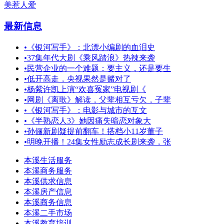
美惹人爱
最新信息
•
《银河写手》：北漂小编剧的血泪史
•
37集年代大剧《乘风踏浪》热辣来袭
•
民营企业的一个难题：要主义，还是要生
•
低开高走，央视果然是赌对了
•
杨紫许凯上演“欢喜冤家”电视剧《
•
网剧《离歌》解读，父辈相互亏欠，子辈
•
《银河写手》：电影与城市的互文
•
《半熟恋人3》她因痛失暗恋对象大
•
孙俪新剧疑提前翻车！搭档小11岁董子
•
明晚开播！24集女性励志成长剧来袭，张
本溪生活服务
本溪商务服务
本溪供求信息
本溪房产信息
本溪商务信息
本溪二手市场
本溪教育培训