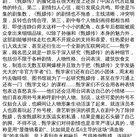
剧，《甄嬛传》的服化道在很大程度上还原了中国古代宫廷服
饰的特点。第二，剧情扣人心弦，能引发观众共鸣。即使是76
集的剧集数，《甄嬛传》的剧情也不拖沓，主线清晰，冲突明
显，反转也合情合理。第三，剧中每个人物刻画得都相当精
彩。即使连静白师太这样一个小小的配角，在多年后都能被观
众拿出来细细品味。02除了孙俪和《甄嬛传》本身的魅力外，
这部剧能够持续走红也离不开观众的支持和喜爱。狂热爱好者
们入戏太深，甚至还衍生出一个全新的互联网词汇——甄学
家，顾名思义就是一群乐于深入研究《甄嬛传》的各种细节，
包括但不限于各种剧情、人物性格、台词表演、建筑饮食文
化，制造出无数互联网爆梗并且致力于把《甄嬛传》文学发扬
光大的“非官方学者”们。甄学家们还有自己的小团体，周末相
约去咖啡馆、图书馆就为了一起研究甄嬛传，甚至在学习通上
还有一门《甄学文化》的课程……甄学家们不仅会用各种表情
包表达喜怒哀乐——他们还会活用台词表达自己的小情绪——
他们喜欢用外号来称呼剧中的人物。别说，这些可爱的外号不
仅贴合人设，也瞬间让人物形象生动活泼了起来。就连演员本
人也跟着玩起了外号梗。唐艺昕扮演的祺贵人在剧中为了除掉
甄嬛，告发甄嬛和太医温实初私通，结果是搬起石头砸了自己
的脚。不得不说，甄学家们对待剧情也是非常严谨认真的，堪
称是用“显微镜看剧”。比如就是在瓜6主导的这场“滴血验
亲”的名场面，皇上看到血水相融后，气得推倒甄嬛，连端妃