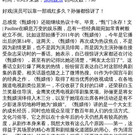
好戏|演员可以靠一部戏红多久？孙俪都惊讶了！
总感觉《甄嬛传》还能继续热议十年。毕竟，“甄”门永存！文
| Pauline在瞬息万变的娱乐圈，总有一些经典能宛如常青树般
屹立不倒。比如这部始播于2011年的《甄嬛传》，今年是它播
出后的第14年。这两天，《甄嬛传》再次成为热议焦点，不是
因为剧情更新，也不是因为演员绯闻，而是因为主演孙俪在接
受杂志采访时的一番话。她表示，自己很惊讶大家都还在讨论
《甄嬛传》，甚至有的记得比她还清楚，“网友太念旧了”。这
番话立刻引爆了网友的热情，纷纷留言表达自己对这部经典剧
集的喜爱。相关话题也随之上了微博热搜。01作为中国宫斗剧
的经典之作，《甄嬛传》取得了相当优秀的收视成绩，在各地
频道电视剧类位居第一，不仅收获了良好的口碑，还荣获白玉
兰奖最佳导演、金鹰奖优秀电视剧等剧集奖项。孙俪更是将女
主甄嬛演绎得入木三分，以至于她现在出席各种活动还是有不
少影迷亲切地称呼她为“娘娘”。《甄嬛传》讲的是一个大女主
的成长经历，同时也给观众呈现了数百年前人们的生活方式、
文化习俗等。它之所以在十余年后的今天仍然具有较高的热
度，从剧作本身来看，我想大致有这么几个原因——第一，这
得益于其场景的精心布置和剧组服化道团队的用心。作为清宫