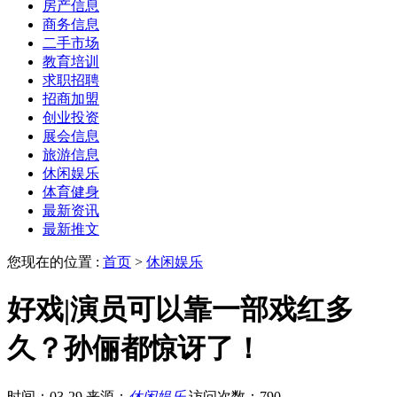
房产信息
商务信息
二手市场
教育培训
求职招聘
招商加盟
创业投资
展会信息
旅游信息
休闲娱乐
体育健身
最新资讯
最新推文
您现在的位置 :
首页
>
休闲娱乐
好戏|演员可以靠一部戏红多
久？孙俪都惊讶了！
时间：03-29
来源：
休闲娱乐
访问次数：790