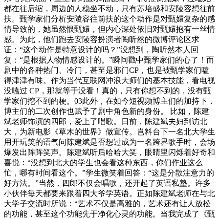
都在往后缩，周边的人稳坐不动，只有苏培盛和安陵容想往前
扶。甄学家们分析安陵容往前扶的这个动作是对甄嬛复杂的感
情导致的，她虽然恨甄嬛，但内心深处依旧对甄嬛抱有一丝情
感。为此，他们跑去安陵容扮演者陶昕然的微博评论区求
证：“这个动作是特意设计的吗？”没想到，陶昕然本人回
复：“是根据人物情感设计的。”瞬间戳中甄学家们的心了！而
剧中的各种热门、冷门，甚至是邪门CP，也是被甄学家们嗑
得津津有味。作为当代互联网冲浪大师们的基本技能，看电视
没嗑过 CP，那就等于没看！真的，只有你想不到的，没有甄
学家们挖不到的梗。03此外，在如今短视频博主们的加持下，
博主们的二次创作也赋予了剧中角色新的身份。 比如，陈建
斌老师饰演的四郎，爱上了唱歌。日前，陈建斌夫妇到访北
大，为新电影《草木的世界》做宣传。岂料台下一名北大学生
用开玩笑的语气问陈建斌是否想过成为一名跨界歌手时，会场
爆发出阵阵笑声。陈建斌听后哈哈大笑，眼睛里闪烁着好奇和
喜悦：“没想到北大的学生也会看这种东西，你们作业这么
忙，哪有时间看这个。”学生微笑着回答：“这是分散注意力的
好方法。”当然，四郎不仅会唱歌，还开起了英语私塾。许多
小伙伴每天都要来跟着四大爷学英语。正如陈建斌老师在与北
大学子交流时所说：“艺术不仅是高雅的，艺术还有让人放松
的功能，甚至这个功能先于净化心灵的功能。当我完成了《甄