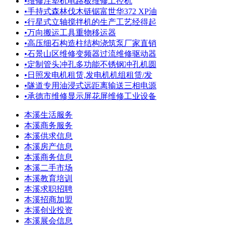
•
维修注塑机电路板维修工控机
•
手持式森林伐木链锯富世华372 XP油
•
行星式立轴搅拌机的生产工艺经得起
•
万向搬运工具重物移运器
•
高压细石构造柱结构浇筑泵厂家直销
•
石景山区维修变频器过流维修驱动器
•
定制管头冲孔多功能不锈钢冲孔机圆
•
日照发电机租赁,发电机机组租赁/发
•
隧道专用油浸式远距离输送三相电源
•
承德市维修显示屏花屏维修工业设备
本溪生活服务
本溪商务服务
本溪供求信息
本溪房产信息
本溪商务信息
本溪二手市场
本溪教育培训
本溪求职招聘
本溪招商加盟
本溪创业投资
本溪展会信息