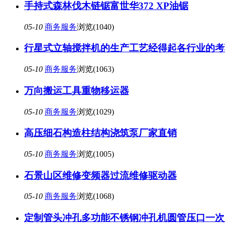
手持式森林伐木链锯富世华372 XP油锯
05-10
商务服务
浏览(1040)
行星式立轴搅拌机的生产工艺经得起各行业的考
05-10
商务服务
浏览(1063)
万向搬运工具重物移运器
05-10
商务服务
浏览(1029)
高压细石构造柱结构浇筑泵厂家直销
05-10
商务服务
浏览(1005)
石景山区维修变频器过流维修驱动器
05-10
商务服务
浏览(1068)
定制管头冲孔多功能不锈钢冲孔机圆管压口一次