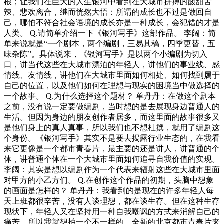
根；让我们在巨大的人生银河中看到在大城市拼搏的酸甜苦
辣、悲欢离合，继而恍然大悟：所谓的成长也不过是做回自
己，哪怕不符合社会语境的成长亦是一种成长，会犯错的才是
人类。 Q.请简单介绍一下《银河写手》这部作品。 李阔：简
单来说就是“一个剧本，两个编剧，三易其稿，四季更替，五
味杂陈”。具体说来，《银河写手》是以两个小编剧为切入
口，讲当代这些在大城市漂泊的年轻人，讲他们的事业线、感
情线、友情线，讲他们在大城市里面如何相处、如何找到属于
自己的位置，以及他们如何在理想与现实的困境当中做选择的
一个故事。 Q.为什么选择这个题材？ 单丹丹：在做这个剧本
之前，没有说一定要做编剧，当时想的是去展现身边普通人的
生活。但因为身边的朋友创作者居多，而这里面的故事很多又
是他们身上的真人真事，所以我们也不想杜撰，就用了编剧这
个身份。《银河写手》其实不是要去揭露行业生态的，在我看
来它更像是一个都市青春片，最主要的还是讲人，讲普通的个
体，讲普通个体在一个大城市里面如何追寻自我价值的实现。
李阔：其实是想以编剧作为一个代表来辐射这些在大城市里面
对甲方的小乙方们。 Q.在创作这个作品的初期，头脑中想象
的画面是怎样的？ 单丹丹：我看到的是现在的许多年轻人每
天上班都很辛苦，没有人谈理想，都在谈生存。但在这种生存
现状下，年轻人又在坚持用一种自我嘲讽的方式来消解自己的
痛苦。所以我就想拍一个不一样的、全新的北京都市青春片来