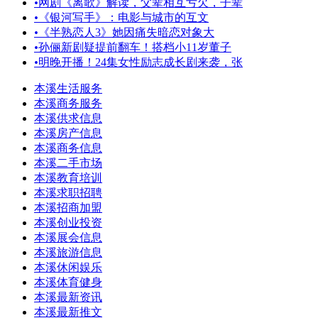
•
网剧《离歌》解读，父辈相互亏欠，子辈
•
《银河写手》：电影与城市的互文
•
《半熟恋人3》她因痛失暗恋对象大
•
孙俪新剧疑提前翻车！搭档小11岁董子
•
明晚开播！24集女性励志成长剧来袭，张
本溪生活服务
本溪商务服务
本溪供求信息
本溪房产信息
本溪商务信息
本溪二手市场
本溪教育培训
本溪求职招聘
本溪招商加盟
本溪创业投资
本溪展会信息
本溪旅游信息
本溪休闲娱乐
本溪体育健身
本溪最新资讯
本溪最新推文