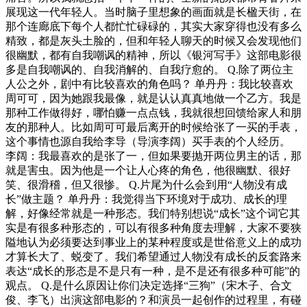
展现这一代年轻人。当时脑子里想象的画面就是长楹天街，在
那个连廊底下每个人都忙忙碌碌的，其实大家穿得也没有多么
精致，都是灰头土脸的，但和年轻人聊天的时候又会发现他们
很幽默，都有自我嘲讽的精神，所以《银河写手》这部电影很
多是自我嘲讽的、自我消解的、自我疗愈的。 Q.除了两位主
人公之外，剧中有比较喜欢的角色吗？ 单丹丹：我比较喜欢
周可可，因为她跟我最像，就是认认真真地做一个乙方。我是
那种工作做得好，哪怕赚一点点钱，我就很想回馈给家人和朋
友的那种人。比如周可可最后离开的时候给张了一买的手表，
这个事情也源自我给李导（导演李阔）买手表的个人经历。
李阔：我最喜欢的是张了一，但如果要抛开两位男主的话，那
就是害虫。因为他是一个让人心疼的角色，他很幽默、很好
笑、很滑稽，但又很惨。 Q.片尾为什么会到用“人物没有成
长”做主题？ 单丹丹：我觉得当下环境对于成功、成长的理
解，好像经常就是一种形态。我们特别想说“成长”这个词它其
实是有很多种形态的，可以有很多种角度去理解，大家不要狭
隘地认为必须要达到事业上的某种程度或是世俗意义上的成功
才算长大了、蜕变了。我们希望通过人物没有成长的反套路来
表达“成长的形态是不是只有一种，是不是还有很多种可能”的
观点。 Q.是什么原因让你们决定选择“三狗”（宋木子、合文
俊、李飞）出演这部电影的？和演员一起创作的过程里，有碰