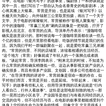
斗争。在电影《银河写手》的故事里，编剧张了一和孙谈就是
其中一员，他们写出了一部自认为会名垂青史的电影剧本，决
心将其搬上大银幕。 常营是开始，也是延续 《银河写手》以
长楹天街为圆心，向外辐射三公里取景拍摄，画出了一个关于
文学、关于电影的璀璨银河。常营被称作“影视人聚集地”，影
片中的漫咖啡、“常赢三兄弟”涮肉店就像是一把钥匙，拧开了
影视人在北京、在常营的点滴。导演单丹丹表示：“漫咖啡馆
确实是故意设计的。那时候说每一个漫咖啡里面都在谈一些几
个亿的项目，但是片里那些看电影、吃饭的情节就是我们的生
活。因为我们平时一群编剧聚在一起，就是爱吃常赢三兄弟涮
肉。”常营的街景、不同的店铺里，浓缩着相通的生活经历。
“这个地方（常营）好像就成了年轻人的一个落脚点或者跳
板。”谈起常营，导演李阔表示，“刚来北京的时候，不知道为
什么常营的房租确实稍微低一些。这边从事影视文娱产业的人
确实很多，而且有很多产业园、文创园，很多公司也都在这一
片。”在导演李阔的讲述中，常营就像是宿命一般的存在，似
乎对他们而言，常营是开始，也是延续。 乍听起来，《银河
写手》的故事有些私人化，但用导演李阔的话来说就是“行内
人看自己，行外人看故事”。这恰是这部电影别致的地方—那
些一晃而过的小区名字、产业园等是他们与有着共同经历的人
交流的信号，但不论经历与否，在电影的叙事里都能感受到个
体身上交织的生命力与复杂的情感。 印象北京 北京是很多人