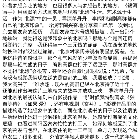
带着梦想奔赴的地方，也是很多人与梦想告别的地方。《银河
写手》用幽默的方式真实地呈现着“北漂”生活。艺术源于生
活，作为“北漂”中的一员，导演单丹丹、李阔和编剧高群都有
自己的“北京印象”。 导演李阔兴奋地分享着自己第一次到北
京去朋友家的经历：“我朋友家在六号线褡裢坡，我一出那个
地铁站，就觉得这是我印象中的北京吗？那地方全是回迁房，
感觉特别荒凉，我还得坐一个三元钱的蹦蹦，我在西安的地铁
站换乘时都没坐过蹦蹦。”北京对李阔来说有明显的落差。在
他忆往昔的感慨中，那个意气风发的少年郎渐渐显露。再提起
那段年轻气盛的日子，编剧高群也打开了话匣子，那时高群并
不觉得“北漂”会很苦，甚至还会自豪地和朋友说：“兄弟，你
有没有感觉我俩现在踩的是首都的土地，我居然成了‘北漂’，
我太高兴了！”谁承想，现在的高群已经在北京待了近十年，
还能创作出与这片土地相关的故事并成功上映。 导演单丹丹
对北京的最初认知则来自影视作品：“那时候我特别喜欢《独
自等待》《如果·爱》，还有电视剧《奋斗》。”影视作品里的
描述构造了她想象中的北京，而在北京读书的日子以及往后的
生活经历让她进一步触碰到北京的温度。她感受过海淀的文化
底蕴，也看过朝阳区匆匆忙忙的打工人，她深刻地感受到了北
京的割裂与包容。在北京住的近十三年间，单丹丹发现这个城
市发生了很多变化：“外省的年轻人越来越多，这一代的年轻