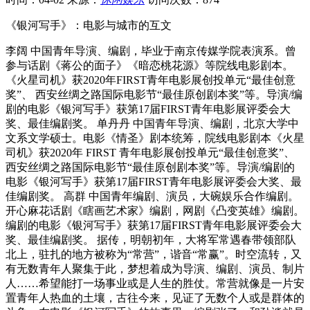
《银河写手》：电影与城市的互文
李阔 中国青年导演、编剧，毕业于南京传媒学院表演系。曾
参与话剧《蒋公的面子》《暗恋桃花源》等院线电影剧本。
《火星司机》获2020年FIRST青年电影展创投单元“最佳创意
奖”、 西安丝绸之路国际电影节“最佳原创剧本奖”等。导演/编
剧的电影《银河写手》获第17届FIRST青年电影展评委会大
奖、最佳编剧奖。 单丹丹 中国青年导演、编剧，北京大学中
文系文学硕士。电影《情圣》剧本统筹，院线电影剧本《火星
司机》获2020年 FIRST 青年电影展创投单元“最佳创意奖”、
西安丝绸之路国际电影节“最佳原创剧本奖”等。导演/编剧的
电影《银河写手》获第17届FIRST青年电影展评委会大奖、最
佳编剧奖。 高群 中国青年编剧、演员，大碗娱乐合作编剧。
开心麻花话剧《瞎画艺术家》编剧，网剧《凸变英雄》编剧。
编剧的电影《银河写手》获第17届FIRST青年电影展评委会大
奖、最佳编剧奖。 据传，明朝初年，大将军常遇春带领部队
北上，驻扎的地方被称为“常营”，谐音“常赢”。时空流转，又
有无数青年人聚集于此，梦想着成为导演、编剧、演员、制片
人……希望能打一场事业或是人生的胜仗。常营就像是一片安
置青年人热血的土壤，古往今来，见证了无数个人或是群体的