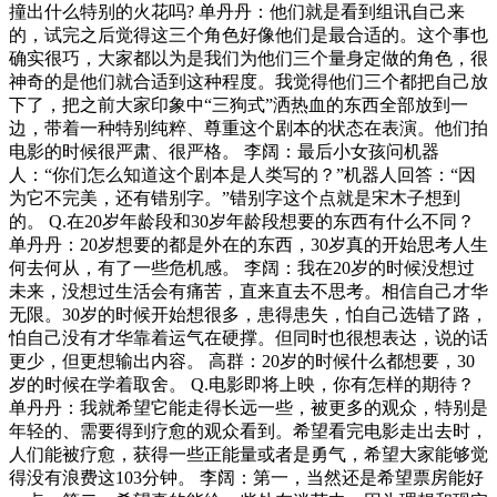
撞出什么特别的火花吗? 单丹丹：他们就是看到组讯自己来
的，试完之后觉得这三个角色好像他们是最合适的。这个事也
确实很巧，大家都以为是我们为他们三个量身定做的角色，很
神奇的是他们就合适到这种程度。我觉得他们三个都把自己放
下了，把之前大家印象中“三狗式”洒热血的东西全部放到一
边，带着一种特别纯粹、尊重这个剧本的状态在表演。他们拍
电影的时候很严肃、很严格。 李阔：最后小女孩问机器
人：“你们怎么知道这个剧本是人类写的？”机器人回答：“因
为它不完美，还有错别字。”错别字这个点就是宋木子想到
的。 Q.在20岁年龄段和30岁年龄段想要的东西有什么不同？
单丹丹：20岁想要的都是外在的东西，30岁真的开始思考人生
何去何从，有了一些危机感。 李阔：我在20岁的时候没想过
未来，没想过生活会有痛苦，直来直去不思考。相信自己才华
无限。30岁的时候开始想很多，患得患失，怕自己选错了路，
怕自己没有才华靠着运气在硬撑。但同时也很想表达，说的话
更少，但更想输出内容。 高群：20岁的时候什么都想要，30
岁的时候在学着取舍。 Q.电影即将上映，你有怎样的期待？
单丹丹：我就希望它能走得长远一些，被更多的观众，特别是
年轻的、需要得到疗愈的观众看到。希望看完电影走出去时，
人们能被疗愈，获得一些正能量或者是勇气，希望大家能够觉
得没有浪费这103分钟。 李阔：第一，当然还是希望票房能好