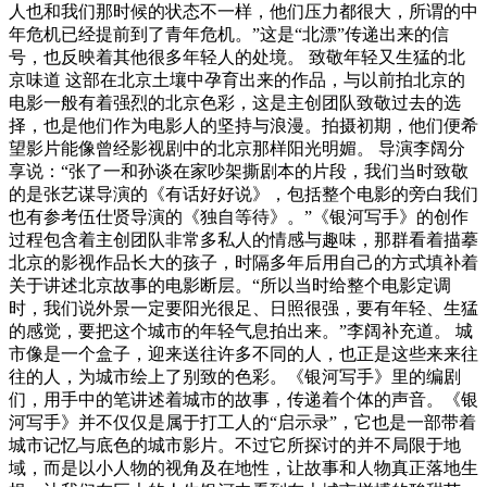
人也和我们那时候的状态不一样，他们压力都很大，所谓的中
年危机已经提前到了青年危机。”这是“北漂”传递出来的信
号，也反映着其他很多年轻人的处境。 致敬年轻又生猛的北
京味道 这部在北京土壤中孕育出来的作品，与以前拍北京的
电影一般有着强烈的北京色彩，这是主创团队致敬过去的选
择，也是他们作为电影人的坚持与浪漫。拍摄初期，他们便希
望影片能像曾经影视剧中的北京那样阳光明媚。 导演李阔分
享说：“张了一和孙谈在家吵架撕剧本的片段，我们当时致敬
的是张艺谋导演的《有话好好说》，包括整个电影的旁白我们
也有参考伍仕贤导演的《独自等待》。”《银河写手》的创作
过程包含着主创团队非常多私人的情感与趣味，那群看着描摹
北京的影视作品长大的孩子，时隔多年后用自己的方式填补着
关于讲述北京故事的电影断层。“所以当时给整个电影定调
时，我们说外景一定要阳光很足、日照很强，要有年轻、生猛
的感觉，要把这个城市的年轻气息拍出来。”李阔补充道。 城
市像是一个盒子，迎来送往许多不同的人，也正是这些来来往
往的人，为城市绘上了别致的色彩。《银河写手》里的编剧
们，用手中的笔讲述着城市的故事，传递着个体的声音。《银
河写手》并不仅仅是属于打工人的“启示录”，它也是一部带着
城市记忆与底色的城市影片。不过它所探讨的并不局限于地
域，而是以小人物的视角及在地性，让故事和人物真正落地生