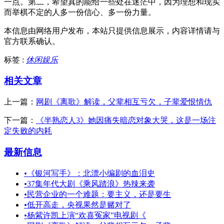
一点。第二，希望真的能给一些处在迷茫中，因为理想和现实
而举棋不定的人多一份信心、多一份力量。
本信息由网络用户发布，
本站只提供信息展示，内容详情请与
官方联系确认。
标签 :
休闲娱乐
相关文章
上一篇：
网剧《离歌》解读，父辈相互亏欠，子辈爱恨情仇
下一篇：
《半熟恋人3》她因痛失暗恋对象大哭，这是一场注
定失败的内耗
最新信息
•
《银河写手》：北漂小编剧的血泪史
•
37集年代大剧《乘风踏浪》热辣来袭
•
民营企业的一个难题：要主义，还是要生
•
低开高走，央视果然是赌对了
•
杨紫许凯上演“欢喜冤家”电视剧《