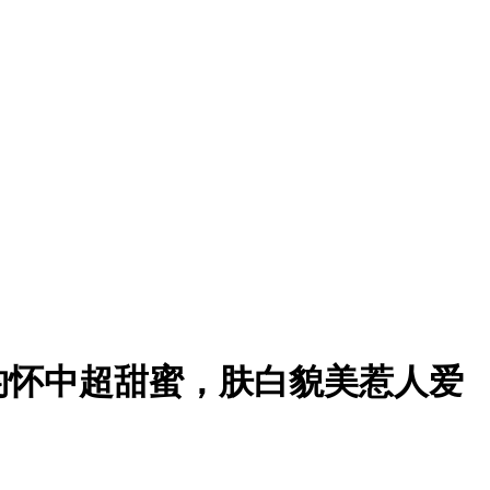
钧怀中超甜蜜，肤白貌美惹人爱