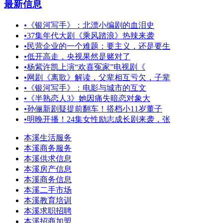
最新信息
•
《银河写手》：北漂小编剧的血泪史
•
37集年代大剧《乘风踏浪》热辣来袭
•
民营企业的一个难题：要主义，还是要生
•
低开高走，央视果然是赌对了
•
杨紫许凯上演“欢喜冤家”电视剧《
•
网剧《离歌》解读，父辈相互亏欠，子辈
•
《银河写手》：电影与城市的互文
•
《半熟恋人3》她因痛失暗恋对象大
•
孙俪新剧疑提前翻车！搭档小11岁董子
•
明晚开播！24集女性励志成长剧来袭，张
本溪生活服务
本溪商务服务
本溪供求信息
本溪房产信息
本溪商务信息
本溪二手市场
本溪教育培训
本溪求职招聘
本溪招商加盟