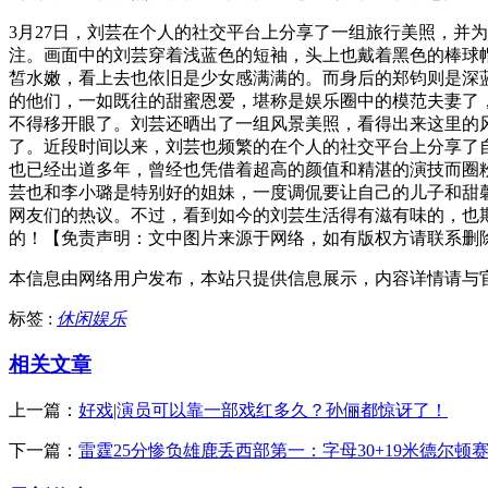
3月27日，刘芸在个人的社交平台上分享了一组旅行美照，并
注。画面中的刘芸穿着浅蓝色的短袖，头上也戴着黑色的棒球
皙水嫩，看上去也依旧是少女感满满的。而身后的郑钧则是深
的他们，一如既往的甜蜜恩爱，堪称是娱乐圈中的模范夫妻了
不得移开眼了。刘芸还晒出了一组风景美照，看得出来这里的
了。近段时间以来，刘芸也频繁的在个人的社交平台上分享了
也已经出道多年，曾经也凭借着超高的颜值和精湛的演技而圈
芸也和李小璐是特别好的姐妹，一度调侃要让自己的儿子和甜
网友们的热议。不过，看到如今的刘芸生活得有滋有味的，也
的！【免责声明：文中图片来源于网络，如有版权方请联系删
本信息由网络用户发布，
本站只提供信息展示，内容详情请与
标签 :
休闲娱乐
相关文章
上一篇：
好戏|演员可以靠一部戏红多久？孙俪都惊讶了！
下一篇：
雷霆25分惨负雄鹿丢西部第一：字母30+19米德尔顿