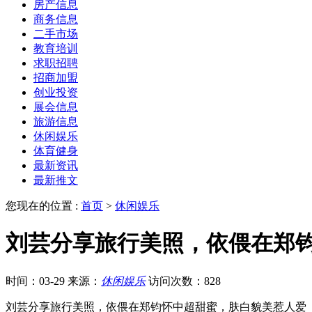
房产信息
商务信息
二手市场
教育培训
求职招聘
招商加盟
创业投资
展会信息
旅游信息
休闲娱乐
体育健身
最新资讯
最新推文
您现在的位置 :
首页
>
休闲娱乐
刘芸分享旅行美照，依偎在郑
时间：03-29
来源：
休闲娱乐
访问次数：828
刘芸分享旅行美照，依偎在郑钧怀中超甜蜜，肤白貌美惹人爱