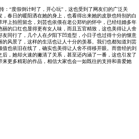
传：“度假倒计时了，开心玩”，这也受到了网友们的广泛关
发，春日的暖阳洒在她的身上，也看得出来她的皮肤也特别的白
草坪上拍照留念，刘芸也依偎在老公郑钧的怀中，已经结婚多年
艳丽的口红也显得更有女人味，而且五官精致，这也美得让人舍
好友同行了，几个人在夕阳下凹造型，小日子也过得十分的惬意
丽的风景了，这样的生活也让人十分的羡慕。我们也都知道刘芸
颜值也依旧在线了，确实也美得让人舍不得移开眼。而曾经的刘
之后，她却火速的撇清了关系，甚至还内涵了一番，这也引发了
带来更多精彩的作品，相信大家也会一如既往的支持和喜爱她