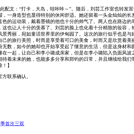
为此配文：“打卡，大岛，哇咔咔～”。随后，刘芸工作室也转发宣
帽，一身造型也显得特别的休闲舒适。她还留着一头金灿灿的长
蓝色的运动装，戴着墨镜的他也十分的帅气了。两人也在路边的
，这也让人十分的羡慕了。刘芸的脸上也化着十分精致的妆容，
风景秀丽，宛如童话世界里的伊甸园了。这次的旅行似乎也是与
自己的旅行美照，时而是享受着可口的美食，时而又是欣赏着美
粉无数，如今的她却也开始享受起了惬意的生活，但是这身材和
馨在一起，让自己和李小璐成亲家，但是在李小璐陷入负面风波
期待着未来的她，也能多多分享和郑钧的日常，并且继续给我们
除！】
官方联系确认。
赛季首次三双