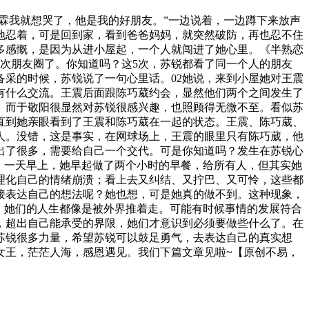
霖我就想哭了，他是我的好朋友。”一边说着，一边蹲下来放声
地忍着，可是回到家，看到爸爸妈妈，就突然破防，再也忍不住
多感慨，是因为从进小屋起，一个人就闯进了她心里。《半熟恋
次朋友圈了。你知道吗？这5次，苏锐都看了同一个人的朋友
采的时候，苏锐说了一句心里话。02她说，来到小屋她对王震
有什么交流。王震后面跟陈巧葳约会，显然他们两个之间发生了
。而于敬阳很显然对苏锐很感兴趣，也照顾得无微不至。看似苏
直到她亲眼看到了王震和陈巧葳在一起的状态。王震、陈巧葳、
人。没错，这是事实，在网球场上，王震的眼里只有陈巧葳，他
出了很多，需要给自己一个交代。可是你知道吗？发生在苏锐心
法；一天早上，她早起做了两个小时的早餐，给所有人，但其实她
理化自己的情绪崩溃；看上去又纠结、又拧巴、又可怜，这些都
接表达自己的想法呢？她也想，可是她真的做不到。这种现象，
么。她们的人生都像是被外界推着走。可能有时候事情的发展符合
，超出自己能承受的界限，她们才意识到必须要做些什么了。在
苏锐很多力量，希望苏锐可以鼓足勇气，去表达自己的真实想
女王，茫茫人海，感恩遇见。我们下篇文章见啦~【原创不易，