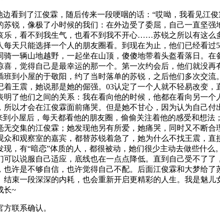
池边看到了江俊霖，随后传来一段哽咽的话：“哎呦，我看见江俊
的苏锐，像极了小时候的我们：在外边受了委屈，自己一直坚强
怒哀乐，看不到我生气，也看不到我不开心……苏锐之所以有这么
人每天只能选择一个人的朋友圈看。到现在为止，他们已经看过5
同骑一辆山地越野，一起坐在山顶，傻傻地带着头盔看落日。在备
惊喜，觉得自己是最幸运的那一个。第一次约会后，他们就没再
插班到小屋的于敬阳，约了当时落单的苏锐，之后他们多次交流
记着王震，她说那是她的倔强。03认定了一个人就不轻易改变，
表明了他们之间的关系：我在看向他的时候，他都在看向另一个
，所以才会在江俊霖面前痛哭。但是她不甘心，因为认为自己付
她来到小屋后，每天都看他的朋友圈，偷偷关注着他的感受和想
毫无交集的江俊霖；她发现他另有所爱，她痛哭，同时又不断合
观众和观察室的嘉宾，都替苏锐着急了，她为什么不找王震，直
发现，有“暗恋”体质的人，都很被动，她们很少主动去做些什
们可以说服自己适应，底线也在一点点降低。直到自己受不了了
，也许是不够自信，也许觉得自己不配。后面江俊霖和大梦给了
。结束一段深深的内耗，也会重新开启更精彩的人生。我是魅儿
成长~
官方联系确认。