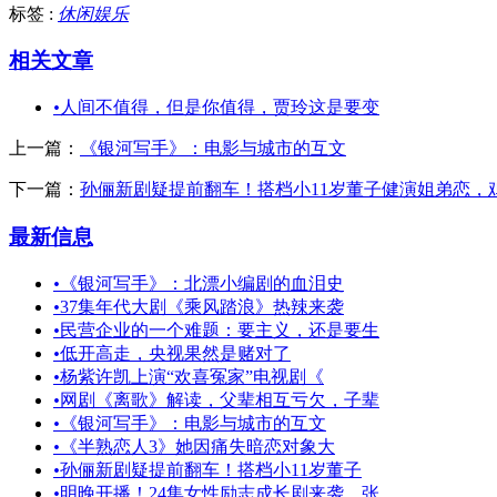
标签 :
休闲娱乐
相关文章
•
人间不值得，但是你值得，贾玲这是要变
上一篇：
《银河写手》：电影与城市的互文
下一篇：
孙俪新剧疑提前翻车！搭档小11岁董子健演姐弟恋，
最新信息
•
《银河写手》：北漂小编剧的血泪史
•
37集年代大剧《乘风踏浪》热辣来袭
•
民营企业的一个难题：要主义，还是要生
•
低开高走，央视果然是赌对了
•
杨紫许凯上演“欢喜冤家”电视剧《
•
网剧《离歌》解读，父辈相互亏欠，子辈
•
《银河写手》：电影与城市的互文
•
《半熟恋人3》她因痛失暗恋对象大
•
孙俪新剧疑提前翻车！搭档小11岁董子
•
明晚开播！24集女性励志成长剧来袭，张