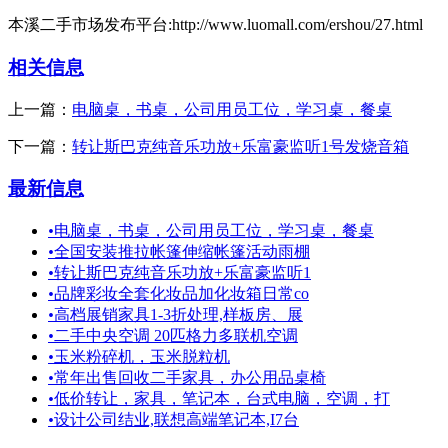
本溪二手市场发布平台:http://www.luomall.com/ershou/27.html
相关信息
上一篇：
电脑桌，书桌，公司用员工位，学习桌，餐桌
下一篇：
转让斯巴克纯音乐功放+乐富豪监听1号发烧音箱
最新信息
•
电脑桌，书桌，公司用员工位，学习桌，餐桌
•
全国安装推拉帐篷伸缩帐篷活动雨棚
•
转让斯巴克纯音乐功放+乐富豪监听1
•
品牌彩妆全套化妆品加化妆箱日常co
•
高档展销家具1-3折处理,样板房、展
•
二手中央空调 20匹格力多联机空调
•
玉米粉碎机，玉米脱粒机
•
常年出售回收二手家具，办公用品桌椅
•
低价转让，家具，笔记本，台式电脑，空调，打
•
设计公司结业,联想高端笔记本,I7台