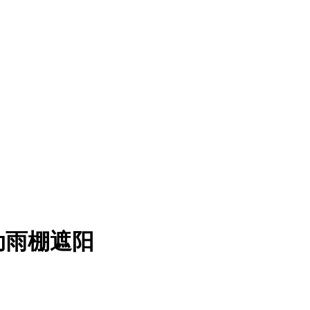
动雨棚遮阳