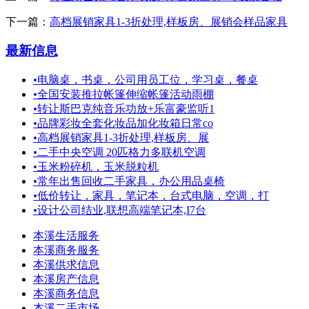
下一篇：
高档展销家具1-3折处理,样板房、展销会样品家具
最新信息
•
电脑桌，书桌，公司用员工位，学习桌，餐桌
•
全国安装推拉帐篷伸缩帐篷活动雨棚
•
转让斯巴克纯音乐功放+乐富豪监听1
•
品牌彩妆全套化妆品加化妆箱日常co
•
高档展销家具1-3折处理,样板房、展
•
二手中央空调 20匹格力多联机空调
•
玉米粉碎机，玉米脱粒机
•
常年出售回收二手家具，办公用品桌椅
•
低价转让，家具，笔记本，台式电脑，空调，打
•
设计公司结业,联想高端笔记本,I7台
本溪生活服务
本溪商务服务
本溪供求信息
本溪房产信息
本溪商务信息
本溪二手市场