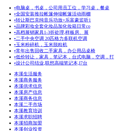
•
电脑桌，书桌，公司用员工位，学习桌，餐桌
•
全国安装推拉帐篷伸缩帐篷活动雨棚
•
转让斯巴克纯音乐功放+乐富豪监听1
•
品牌彩妆全套化妆品加化妆箱日常co
•
高档展销家具1-3折处理,样板房、展
•
二手中央空调 20匹格力多联机空调
•
玉米粉碎机，玉米脱粒机
•
常年出售回收二手家具，办公用品桌椅
•
低价转让，家具，笔记本，台式电脑，空调，打
•
设计公司结业,联想高端笔记本,I7台
本溪生活服务
本溪商务服务
本溪供求信息
本溪房产信息
本溪商务信息
本溪二手市场
本溪教育培训
本溪求职招聘
本溪招商加盟
本溪创业投资