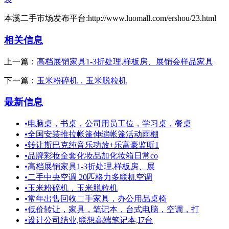
本溪二手市场发布平台:http://www.luomall.com/ershou/23.html
相关信息
上一篇：
高档展销家具1-3折处理,样板房、展销会样品家具
下一篇：
玉米粉碎机，玉米脱粒机
最新信息
•
电脑桌，书桌，公司用员工位，学习桌，餐桌
•
全国安装推拉帐篷伸缩帐篷活动雨棚
•
转让斯巴克纯音乐功放+乐富豪监听1
•
品牌彩妆全套化妆品加化妆箱日常co
•
高档展销家具1-3折处理,样板房、展
•
二手中央空调 20匹格力多联机空调
•
玉米粉碎机，玉米脱粒机
•
常年出售回收二手家具，办公用品桌椅
•
低价转让，家具，笔记本，台式电脑，空调，打
•
设计公司结业,联想高端笔记本,I7台