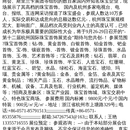
商会、斯里兰卡展团等组织的数百家国内外知名珠宝企业，现
场展示了其高档的珠宝首饰。 国内及杭州多家电视台、电
台、报纸、互连网采访报道了珠宝盛会，参观人数达10万多
人，实际交易和达成意向的总额达数亿元-，杭州珠宝展规模
宏大、影响面广、展品档次高受到业内人士的高度认可，已经
成长为华东极具重要的国际性大会，将于9月26-29日召开的“-
第十二届杭州国际珠宝首饰展览会”期待与您共创-！ 参展范围
?珠宝首饰类：钻-饰、黄金首饰、白银首饰、铂金首饰、钯金
首饰、宝-饰、镶嵌首饰、-首饰、镀金首饰、珍珠首饰、水晶
首饰、玉-饰、艺术首饰等；?宝石及原料类：钻石、翡翠、白
玉、黄龙玉、珍珠、珍珠首饰、半宝石、人造宝石、红珊瑚、
红蓝宝石、-、碧玺、水晶、绿松石、海蓝宝石、琥珀、玛
瑙、贵金属等；?黄金制品：金条、金币、金箔、金表及其它
黄金制品； ?相关产品：玉石、水晶雕件、流行饰品、矿物标
本、机械、设备、工具及包装、行业机构、鉴定机构、媒体
等；?招商及形象区：珠宝产业园、珠宝首饰城、珠宝交易中
心、特色珠宝商场。 参展费用 国内标摊：9800元/个元/个国内
特装：900元/㎡元/㎡ - 地址：浙江省杭州市上塘路329号;; 电
话:+86-0571-85791513;;;;;;;;;;;;;;;;;传真:+86-0571-
85355876;;;;;;;;;;;;;;;;; 邮箱:347267543@163;;; 联系人：王艳
13355716555 展位预定： 参观咨询： --> 由于本站部分展会信
息来源于会员发布及网络，不完全保证信息的的准确性、真实