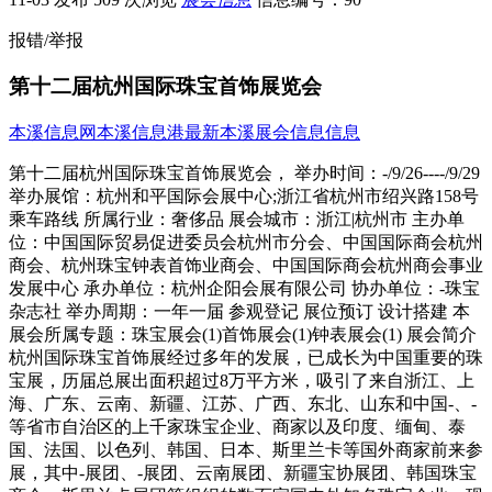
报错/举报
第十二届杭州国际珠宝首饰展览会
本溪信息网
本溪信息港
最新本溪展会信息信息
第十二届杭州国际珠宝首饰展览会， 举办时间：-/9/26----/9/29
举办展馆：杭州和平国际会展中心;浙江省杭州市绍兴路158号
乘车路线 所属行业：奢侈品 展会城市：浙江|杭州市 主办单
位：中国国际贸易促进委员会杭州市分会、中国国际商会杭州
商会、杭州珠宝钟表首饰业商会、中国国际商会杭州商会事业
发展中心 承办单位：杭州企阳会展有限公司 协办单位：-珠宝
杂志社 举办周期：一年一届 参观登记 展位预订 设计搭建 本
展会所属专题：珠宝展会(1)首饰展会(1)钟表展会(1) 展会简介
杭州国际珠宝首饰展经过多年的发展，已成长为中国重要的珠
宝展，历届总展出面积超过8万平方米，吸引了来自浙江、上
海、广东、云南、新疆、江苏、广西、东北、山东和中国-、-
等省市自治区的上千家珠宝企业、商家以及印度、缅甸、泰
国、法国、以色列、韩国、日本、斯里兰卡等国外商家前来参
展，其中-展团、-展团、云南展团、新疆宝协展团、韩国珠宝