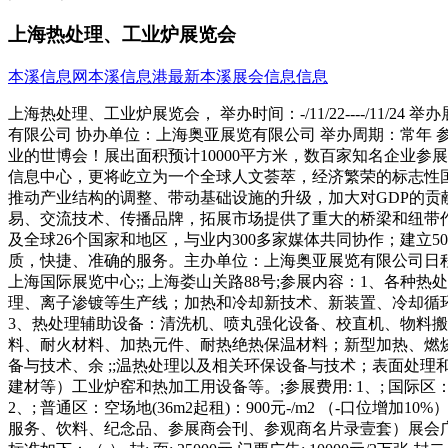
上海热处理、工业炉展览会
本溪信息网
本溪信息港
最新本溪展会信息信息
上海热处理、工业炉展览会， 举办时间：-/11/22----/11
有限公司 协办单位：上海奥亚展览有限公司 举办周期：常年 参
业的世博会！展出面积预计10000平方米，数百家知名企业
信息中心，更将屹立为一个全球人文荟萃，经济繁荣的标志性
推动产业结构的调整、带动基础设施的升级，加大对GDP的贡
易、交流技术、传播品牌，拓展市场提供了重大的桥梁和纽带作
及全球26个国家和地区，与业内300多家媒体共同协作；建
质，快捷、准确的服务。主办单位：上海奥亚展览有限公司日程安排及
上海国际展览中心;; 上海娄山关路88号;参展内容：1、各
理、离子渗镀等生产线；加热和冷却新技术、新装置、冷却循
3、热处理辅助设备：清洗机、喷丸强化设备、校直机、物料
料、耐火材料、加热元件、耐热绝热保温材料；新型加热、燃
备与技术、余 ;;温热处理以及相关环保设备与技术；表面处
建材等）工业炉窑和热加工用设备等。;参展费用: 1、; 国际区：空场地：USD
2、; 普通区：空场地(36m2起租)：900元-/m2 （-口位增加
服务、饮料、纪念品、参展商会刊、参观商名片录壹套）展会