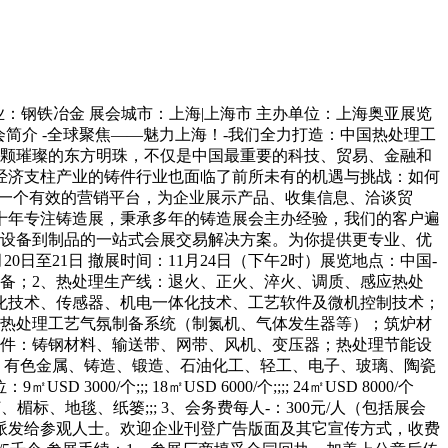
所属行业：钢铁冶金 展会城市：上海|上海市 主办单位：上海奥亚展览
展会简介 -全球聚焦——魅力上海！-我们全力打造：中国热处理工
这颗璀璨的东方明珠，不仅是中国最重要的科技、贸易、金融和
经济支柱产业的铸件行业也面临了前所未有的机遇与挑战：如何
的一个有效的营销平台，为企业展示产品、收集信息、洽谈贸
—十年专注铸造展，秉承多年的铸造展会主办经验，我们的客户遍
料到设备到制品的一站式会展交易解决方案。为你提供更专业、优
0日至21日 撤展时间：11月24日（下午2时）展览地点：中国-
氮设备；2、热处理生产线：退火、正火、淬火、调质、感应热处
化技术、传感器、机电一体化技术、工艺软件及微机控制技术；
；热处理工艺气氛制备系统（制氮机、气体发生器等）；筑炉材
器件：铸钢材料、输送带、网带、风机、变压器；热处理节能设
、有色金属、铸造、锻造、石油化工、轻工、电子、玻璃、陶瓷
0/个;;; 18㎡USD 6000/个;;;; 24㎡USD 8000/个
光灯、楣标、地毯、纸篓;;; 3、会务费每人-：300元/人（包括展会
派发给参观人士。欢迎企业刊登广告版面及其它宣传方式，收费