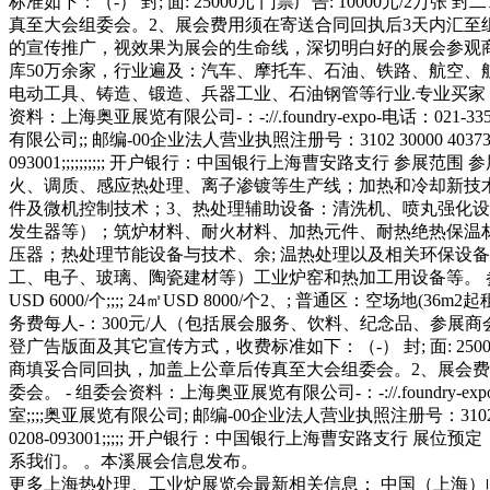
标准如下：（-） 封; 面: 25000元 门票广告: 10000元/2万张 
真至大会组委会。2、展会费用须在寄送合同回执后3天内汇至
的宣传推广，视效果为展会的生命线，深切明白好的展会参观
库50万余家，行业遍及：汽车、摩托车、石油、铁路、航空
电动工具、铸造、锻造、兵器工业、石油钢管等行业.专业买
资料：上海奥亚展览有限公司-：-://.foundry-expo-电话：021-335
有限公司;; 邮编-00企业法人营业执照注册号：3102 30000 403739;
093001;;;;;;;;;; 开户银行：中国银行上海曹安路支
火、调质、感应热处理、离子渗镀等生产线；加热和冷却新技
件及微机控制技术；3、热处理辅助设备：清洗机、喷丸强化
发生器等）；筑炉材料、耐火材料、加热元件、耐热绝热保温
压器；热处理节能设备与技术、余; 温热处理以及相关环保设
工、电子、玻璃、陶瓷建材等）工业炉窑和热加工用设备等。 参展费用 参展
USD 6000/个;;;; 24㎡USD 8000/个2、; 普通区：空场
务费每人-：300元/人（包括展会服务、饮料、纪念品、参
登广告版面及其它宣传方式，收费标准如下：（-） 封; 面: 25000元 门票
商填妥合同回执，加盖上公章后传真至大会组委会。2、展会费
委会。 - 组委会资料：上海奥亚展览有限公司-：-://.foundry-expo
室;;;;奥亚展览有限公司; 邮编-00企业法人营业执照注册号：3102 300
0208-093001;;;;; 开户银行：中国银行上海曹安路支
系我们。 。本溪展会信息发布。
更多上海热处理、工业炉展览会最新相关信息： 中国（上海）临