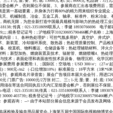
封二、三:; 1-元 显; 要、封; 底: 15000元 彩; 页:; 8000
组委会帐户，否则展位不保留。3、参展商在汇出各项费用后，
商是第一基础要素，并身体力行将80%的精力用来组织专业观众
、航天、机械制造、冶金、五金工具、轴承、标准件、粉末冶金、
家，商机无限，为您全新打造中国最具规模与影响力的热处理工业
18138; 传真：021-33518099联系人：李健 18930766696 电子邮
;;; ;税务登记证号：; 沪地税字310230695790466帐户名称：上海奥亚展览
行 参展范围 参展内容：1、各种热处理炉：可控气氛多用炉、真空炉
术、新装置、冷却循环系统、散热器；热处理质量控制、产品检
设备、校直机、物料搬运、仓储设备等；热处理辅助材料、淬火
材料；新型加热、燃烧装置及技术、辐射管、燃烧喷嘴4、热处
备与技术；表面处理和表面改性技术及设备、物理沉积、化学沉
费用: 1、; 国际区：空场地：USD 300/㎡; （27㎡起租）; 
地(36m2起租)：900元-/m2 （-口位增加10%）标准展位：18平方米（
展商会刊、参观商名片录壹套）展会广告项目本届大会会刊，用进
广告: 10000元/2万张 封二、三:; 1-元 显; 要、封; 底: 150
用须在寄送合同回执后3天内汇至组委会帐户，否则展位不保留
-电话：021-33518138;传真：021-33518099联系人：李健 1893
00 403739;; 税务登记证号：;沪地税字310230695790466帐户
行 展位预定： 参观咨询： --> 由于本站部分展会信息来源于会员
床检验及输血用品展览会,上海第五届中国国际电视购物博览会,