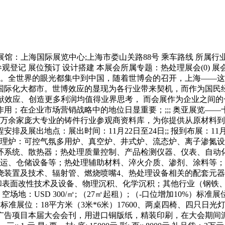
/24 举办展馆：上海国际展览中心;上海市娄山关路88号 乘车路线 
观登记 展位预订 设计搭建 本展会所属专题：热处理展会(0) 
参展。全世界的眼光都集中到中国，随着世博会的召开，上海——
国际化大都市。世博效应的显现为各行业带来契机，而作为国民
献效应、创造更多利润均值得业界思考， 而会展作为企业之间
用；在企业市场营销战略中的地位日显重要；;;; 奥亚展览—
立50万余家庞大专业的铸件行业参观商资料库，为你提供从原材
展出地点：展出时间：11月22日至24日;; 报到布展：11月2
种热处理炉：可控气氛多用炉、真空炉、井式炉、流态炉、离子渗
环系统、散热器；热处理质量控制、产品检测仪器、仪表、自动
搬运、仓储设备等；热处理辅助材料、淬火介质、渗剂、涂料等
烧装置及技术、辐射管、燃烧喷嘴4、热处理设备相关的配套元
理和表面改性技术及设备、物理沉积、化学沉积；其他行业（钢铁
 300/㎡; （27㎡起租）; （-口位增加10%）标准展位：9㎡USD 300
10%）标准展位：18平方米（3米*6米）17600、两桌四椅、四只日
广告项目本届大会会刊，用进口铜版纸，精装印刷，在大会期间