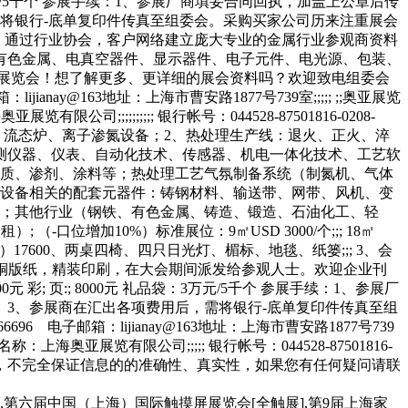
元 礼品袋：3万元/5千个 参展手续：1、参展厂商填妥合同回执，加盖上公章后传
需将银行-底单复印件传真至组委会。采购买家公司历来注重展会
，通过行业协会，客户网络建立庞大专业的金属行业参观商资料
有色金属、电真空器件、显示器件、电子元件、电光源、包装、
展览会！想了解更多、更详细的展会资料吗？欢迎致电组委会
箱：lijianay@163地址：上海市曹安路1877号739室;;;;; ;;奥亚展览
有限公司;;;;;;;;;; 银行帐号：044528-87501816-0208-
、井式炉、流态炉、离子渗氮设备；2、热处理生产线：退火、正火、淬
测仪器、仪表、自动化技术、传感器、机电一体化技术、工艺软
介质、渗剂、涂料等；热处理工艺气氛制备系统（制氮机、气体
理设备相关的配套元器件：铸钢材料、输送带、网带、风机、变
积；其他行业（钢铁、有色金属、铸造、锻造、石油化工、轻
（-口位增加10%）标准展位：9㎡USD 3000/个;;; 18㎡
3米*6米）17600、两桌四椅、四只日光灯、楣标、地毯、纸篓;;; 3、会
口铜版纸，精装印刷，在大会期间派发给参观人士。欢迎企业刊
00元 彩; 页:; 8000元 礼品袋：3万元/5千个 参展手续：1、参展厂
。3、参展商在汇出各项费用后，需将银行-底单复印件传真至组
0766696 电子邮箱：lijianay@163地址：上海市曹安路1877号739
名称：上海奥亚展览有限公司;;;;; 银行帐号：044528-87501816-
发布及网络，不完全保证信息的的准确性、真实性，如果您有任何疑问请联
第六届中国（上海）国际触摸屏展览会[全触展],第9届上海家