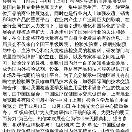
会称号。【前言】-中国（上海）检验医学及输血用品展览会
是国内最具专业特色和实力的，集中展示生产、研发、经营单
位产品的商业性展览会。同时也是行业内人士加强友谊、销售
和询求产品的重要平台，在业内产生了广泛而巨大的影响。在
全行业同仁的大力支持下，随着引进标准化和国际化的管理，
展会的规模逐年扩大，并逐步引起了国际同行业的关注和参
展，在会上您将获得大量有益于自身企业发展的有效信息。上
届展会不仅来自全国三甲级医院，-检验实验室，疾病控制预
防中心，血液中心和出入境检验检疫局的检验科，研发部门与
质量控制保障部门的主任、医师、以及专家学者之间相互学
习、经验分享的良机，更吸引国内外一百多家知名企业参展，
成为国内外检验试剂、设备、耗材等产品和技术服务提供开拓
市场及寻找商机的最佳平台。为了充分展示中国地区最具有前
瞻性的检验医学及输血用品技术设备，加强国际间的技术交流
与合作，推动我国检验医学及输血用品技术设备产业的快速发
展，由中国医促会、中国医疗保健国际交流促进会、上海展亚
展览服务有限公司筹办的“-中国（上海）检验医学及输血用品
展览会”定于12月13日—12月15日,在上海光大会展中心隆重举
办 。 组织单位以“为人类健康作出正确的诊断、为更好的明天
而努力”为已任。相信本次展会定为你带来无限商机。望各参
展、参观单位积极参与！·组织机构 主 办 单 位: ;中国医促会;;
中国医疗保健国际交流促进会国内外支持单位：中华医学会检