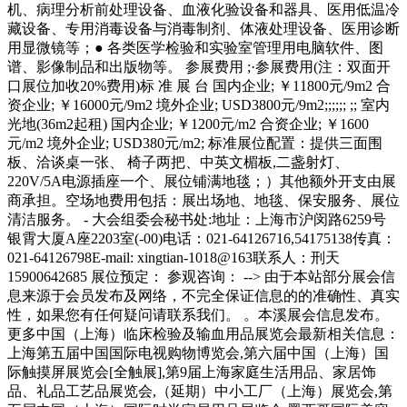
机、病理分析前处理设备、血液化验设备和器具、医用低温冷
藏设备、专用消毒设备与消毒制剂、体液处理设备、医用诊断
用显微镜等；● 各类医学检验和实验室管理用电脑软件、图
谱、影像制品和出版物等。 参展费用 ;·参展费用(注：双面开
口展位加收20%费用)标 准 展 台 国内企业; ￥11800元/9m2 合
资企业; ￥16000元/9m2 境外企业; USD3800元/9m2;;;;;; ;; 室内
光地(36m2起租) 国内企业; ￥1200元/m2 合资企业; ￥1600
元/m2 境外企业; USD380元/m2; 标准展位配置：提供三面围
板、洽谈桌一张、 椅子两把、中英文楣板,二盏射灯、
220V/5A电源插座一个、展位铺满地毯；）其他额外开支由展
商承担。空场地费用包括：展出场地、地毯、保安服务、展位
清洁服务。 - 大会组委会秘书处:地址：上海市沪闵路6259号
银霄大厦A座2203室(-00)电话：021-64126716,54175138传真：
021-64126798E-mail: xingtian-1018@163联系人：刑天
15900642685 展位预定： 参观咨询： --> 由于本站部分展会信
息来源于会员发布及网络，不完全保证信息的的准确性、真实
性，如果您有任何疑问请联系我们。 。本溪展会信息发布。
更多中国（上海）临床检验及输血用品展览会最新相关信息：
上海第五届中国国际电视购物博览会,第六届中国（上海）国
际触摸屏展览会[全触展],第9届上海家庭生活用品、家居饰
品、礼品工艺品展览会,（延期）中小工厂（上海）展览会,第