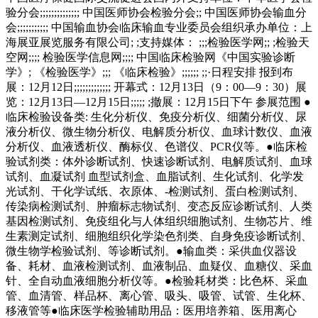
验分会;;;;;;;;;;;;;; 中国医师协会检验分会;; 中国医师协会输血分
会;;;;;;;;;;; 中国输血协会临床输血专业委员会组织承办单位：上
海展亚展览服务有限公司; ;支持媒体： ;;;检验医学网;; ;检验天
空网;;;; 检验医学信息网;;;; 中国临床检验网《中国实验诊断
学》; 《检验医学》;;; 《临床检验》;;;;;; ;;·日程安排 报到布
展：12月12日;;;;;;;;;;;;; 开幕式：12月13日（9：00—9：30）展
览：12月13日—12月15日;;;;; ;撤展：12月15日下午 参展范围 ●
临床检验设备类: 生化分析仪、免疫分析仪、细菌分析仪、尿
液分析仪、微生物分析仪、电解质分析仪、血球计数仪、血液
分析仪、血液透析仪、酶标仪、色谱仪、PCR仪等。●临床检
验试剂类：体外诊断试剂、快速诊断试剂、电解质试剂、血球
试剂、血凝试剂 血型试剂盒、血脂试剂、生化试剂、化学发
光试剂、干化学试纸、衣原体、-检测试剂、蛋白检测试剂、
传染病检测试剂、肿瘤标志物试剂、变态反应诊断试剂、人类
基因检测试剂、免疫组化与人体组织细胞试剂、生物芯片、维
生素测定试剂、细胞组织化学染色剂类、自身免疫诊断试剂、
微生物学检验试剂、等诊断试剂。●输血类：采供血仪器设
备、耗材、血液检测试剂、血液制品、血疑仪、血糖仪、采血
针、全自动血液细胞分析仪等。●检验耗材类：比色杯、采血
管、血清管、样品杯、离心管、吸头、吸管、试管、生化杯、
移液管等●临床医学检验辅助用品：医用培养箱、医用离心