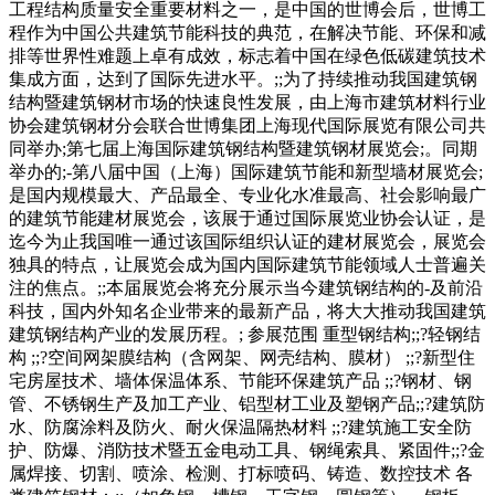
工程结构质量安全重要材料之一，是中国的世博会后，世博工
程作为中国公共建筑节能科技的典范，在解决节能、环保和减
排等世界性难题上卓有成效，标志着中国在绿色低碳建筑技术
集成方面，达到了国际先进水平。;;为了持续推动我国建筑钢
结构暨建筑钢材市场的快速良性发展，由上海市建筑材料行业
协会建筑钢材分会联合世博集团上海现代国际展览有限公司共
同举办;第七届上海国际建筑钢结构暨建筑钢材展览会;。同期
举办的;-第八届中国（上海）国际建筑节能和新型墙材展览会;
是国内规模最大、产品最全、专业化水准最高、社会影响最广
的建筑节能建材展览会，该展于通过国际展览业协会认证，是
迄今为止我国唯一通过该国际组织认证的建材展览会，展览会
独具的特点，让展览会成为国内国际建筑节能领域人士普遍关
注的焦点。;;本届展览会将充分展示当今建筑钢结构的-及前沿
科技，国内外知名企业带来的最新产品，将大大推动我国建筑
建筑钢结构产业的发展历程。; 参展范围 重型钢结构;;?轻钢结
构 ;;?空间网架膜结构（含网架、网壳结构、膜材） ;;?新型住
宅房屋技术、墙体保温体系、节能环保建筑产品 ;;?钢材、钢
管、不锈钢生产及加工产业、铝型材工业及塑钢产品;;?建筑防
水、防腐涂料及防火、耐火保温隔热材料 ;;?建筑施工安全防
护、防爆、消防技术暨五金电动工具、钢绳索具、紧固件;;?金
属焊接、切割、喷涂、检测、打标喷码、铸造、数控技术 各