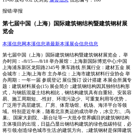
报错/举报
第七届中国（上海）国际建筑钢结构暨建筑钢材展
览会
本溪信息网
本溪信息港
最新本溪展会信息信息
第七届中国（上海）国际建筑钢结构暨建筑钢材展览会， 举
办时间：-/8/15----/8/18 举办展馆：上海新国际博览中心;中国
上海浦东新区龙阳路2345号 乘车路线 所属行业：建材五金 展
会城市：上海|上海市 主办单位：上海市建筑材料行业协会 举
办周期：一年一届 参观登记 展位预订 设计搭建 本展会所属专
题：建筑材料展会(15) 展会简介 ;;建筑钢结构因其独特结构形
式，与钢筋混凝土结构相比，钢结构建筑具有自重轻、安装容
易、施工周期短、-性好、环境污染少、可重复利用等优势，
广泛用于高层建筑、厂房、体育场馆、机场、海洋平台等领
域。特别是近年来，随着北京奥运的成功举办，;水立方;、;鸟
巢;、国家大剧院、-新台址等一大批令世界瞩目的建筑钢结构
主体项目的出现，日益凸显出钢结构建筑的绿色低碳特征，必
将引领;创造绿色城市生活;的建筑方向。;;建筑钢材是保障建筑