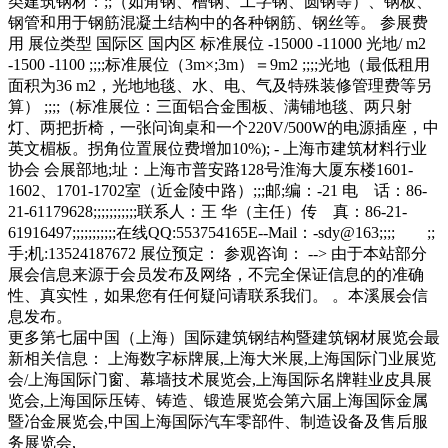
类建筑钢材：;;（如角钢、槽钢、工字钢、圆钢等）、钢板、
钢管和用于钢筋混凝土结构中的各种钢筋、钢丝等。 参展费
用 展位类型 国际区 国内区 标准展位 -15000 -11000 光地/ m2
-1500 -1100 ;;;;标准展位（3m×;3m）＝9m2 ;;;;光地（最低租用
面积为36 m2，光地地毯、水、电、气及特殊装修管理费等另
算） ;;;;（标准展位：三面铝合金围板、满铺地毯、两只射
灯、两把折椅，一张问询桌和一个220V/500W的电源插座，中
英文楣板。拐角位置展位费增加10%); - 上海市建筑材料行业
协会 会展部地;址：上海市普安路128号淮海大厦东楼1601-
1602、1701-1702室（近金陵中路）;;;邮;编：-21 电 话：86-
21-61179628;;;;;;;;;;;联系人：王 华（主任）传 真：86-21-
61916497;;;;;;;;;;;在线QQ:553754165E--Mail：-sdy@163;;;; ;;
手;机:13524187672 展位预定： 参观咨询： --> 由于本站部分
展会信息来源于会员发布及网络，不完全保证信息的的准确
性、真实性，如果您有任何疑问请联系我们。 。本溪展会信
息发布。
更多第七届中国（上海）国际建筑钢结构暨建筑钢材展览会最
新相关信息： 上海数字标牌展,上海大米展,上海国际门业展览
会/上海国际门窗、幕墙技术展览会,上海国际名牌鞋业皮具展
览会,上海国际压铸、铸造、锻造展览会第六届上海国际金属
暨冶金展览会,中国上海国际汽车零部件、制造设备及售后服
务展览会,