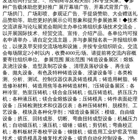
发送给同行企业、-、经销商等及相关部门和专业买家。◆多
种广告载体助您更好推广 展厅幕墙广告、开幕式背景广告、
广场拱门、广场彩喷、参观证广告、手提袋赞助、大会赠送礼
品赞助等。助您更好的展示公司形象和提升参展效果！◆技术
交流讲座与论坛展览会期间主办单位将组织多场技术交流会，
以开展国际技术、经贸交流、宣传、介绍产品。各单位均可报
名申请举办，请自定交流主题，并与参展报名表一并报组织单
位，以便及早安排交流场地和设施，并按专业组织听众。交流
会每场限定2小时以内，收费4000元/场。请提前将交流内容概
要寄往组织单位。 参展范围 展出范围 ?铸造设备展区：熔炼
及浇注设备、造型及制芯设备 、清理及落砂设备 、再生设
备、抛丸设备、有色及特种铸造设备、浸渗设备等；各类检
测、分析、测试、控制仪器仪表及铸造模具；铸造用树脂、铸
造修补材料、铸造用焦等各种铸造材料。?压铸设备展区：各
种冷室、热室压铸机；镁合金压铸机；低压铸造机、挤压压力
机；各种液压机；镁合金熔炼设备；压铸模具；铸件表面处理
设备；压铸检测技术和仪器仪表；各种压铸材料、脱模剂、工
艺设备、模块及各种化学剂；?锻造设备展区：模锻、自由锻
设备；挤压、回转成形、切断、弯曲扭转成型设备；机械压力
机；自动锻压机；液压机；锻锤；锻机；剪切机；弯曲校正
机；卷料板材开卷校平设备；铆接机；锻造用工业炉窑及节能
技术；锻造模具及修复技术设备；锻造自动化控制设备。?热