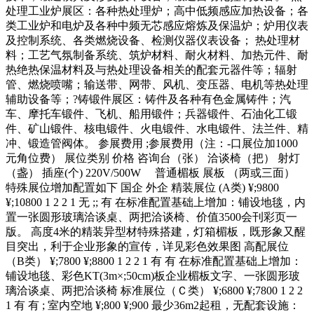
处理工业炉展区：各种热处理炉；高中低频感应加热设备；各
类工业炉和电炉及各种中频无芯感应熔炼及保温炉；炉用仪表
及控制系统、各类燃烧设备、检测仪器仪表设备； 热处理材
料；工艺气氛制备系统、筑炉材料、耐火材料、加热元件、耐
热绝热保温材料及与热处理设备相关的配套元器件等；辐射
管、燃烧喷嘴；输送带、网带、风机、变压器、电机等热处理
辅助设备等；?铸锻件展区：铸件及各种有色金属铸件；汽
车、摩托车锻件、飞机、船用锻件；兵器锻件、石油化工锻
件、矿山锻件、核电锻件、火电锻件、水电锻件、法兰件、精
冲、锻造管阀体。 参展费用 ;参展费用（注：-口展位加1000
元角位费） 展位类别 价格 咨询台（张） 洽谈椅（把） 射灯
（盏） 插座(个) 220V/500W 普通楣板 展板 （两或三面）
特殊展位增加配置如下 国企 外企 精装展位 (A类) ¥;9800
¥;10800 1 2 2 1 无 ;; 有 在标准配置基础上增加：铺设地毯，内
置一张圆形玻璃洽谈桌、两把洽谈椅、价值3500会刊彩页一
版。 高度4米的精装异型材特殊搭建，灯箱楣板，既形象又醒
目突出，利于企业形象的宣传，详见彩色效果图 高配展位
（B类） ¥;7800 ¥;8800 1 2 2 1 有 有 在标准配置基础上增加：
铺设地毯、彩色KT(3m×;50cm)板企业楣板文字、一张圆形玻
璃洽谈桌、两把洽谈椅 标准展位（Ｃ类） ¥;6800 ¥;7800 1 2 2
1 有 有 ; 室内空地 ¥;800 ¥;900 最少36m2起租，无配套设施：