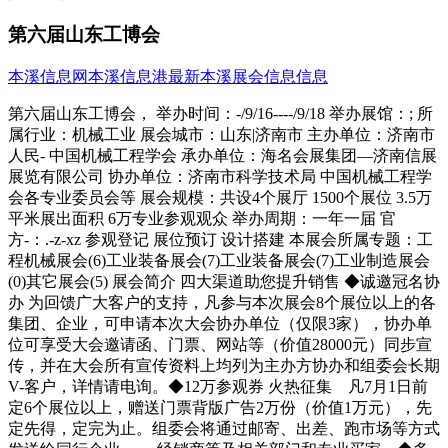
第六届山东工博会
本溪信息网
本溪信息港
最新本溪展会信息信息
第六届山东工博会， 举办时间：-/9/16----/9/18 举办展馆：; 所
属行业：机械工业 展会城市：山东|济南市 主办单位：济南市
人民- 中国机械工程学会 承办单位：海名会展集团—济南信展
展览有限公司 协办单位：济南市科学技术局 中国机械工程学
会各专业委员会等 展会规模：共设4个展厅 1500个展位 3.5万
平米展出面积 6万专业参观观众 举办周期：一年一届 官
方-：.-z-xz 参观登记 展位预订 设计搭建 本展会所属专题：工
程机械展会(6)工业装备展会(7)工业装备展会(7)工业制造展会
(0)其它展会(5) 展会简介 四大渠道助您提升销售 ◆诚邀冠名协
办 为回馈广大客户的支持，凡参与本次展会8个展位以上的各
集团、企业，可申请本次大会协办单位（仅限3家），协办单
位可享受大会邀请函、门票、网站等（价值28000元）同步宣
传，并在大会所有宣传资料上均列为主办方协办和组委会长期
V-客户，详情请电询。◆12万参观券 火热征集 凡7月1日前
定6个展位以上，赠送门票背版广告2万份（价值1万元），先
定先得，定完为止。组委会将通过邮寄、出差、跑市场等方式