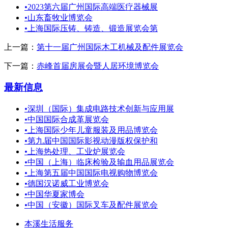
•
2023第六届广州国际高端医疗器械展
•
山东畜牧业博览会
•
上海国际压铸、铸造、锻造展览会第
上一篇：
第十一届广州国际木工机械及配件展览会
下一篇：
赤峰首届房展会暨人居环境博览会
最新信息
•
深圳（国际）集成电路技术创新与应用展
•
中国国际合成革展览会
•
上海国际少年儿童服装及用品博览会
•
第九届中国国际影视动漫版权保护和
•
上海热处理、工业炉展览会
•
中国（上海）临床检验及输血用品展览会
•
上海第五届中国国际电视购物博览会
•
德国汉诺威工业博览会
•
中国华夏家博会
•
中国（安徽）国际叉车及配件展览会
本溪生活服务