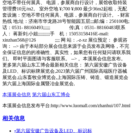
空地不带任何展具、 电源，参展商自行设计，展馆收取特装
管理费10元/m2。 室外空地 ¥;700 ¥;800 最少36m2起租，无配
套设施：空地不带任何展具、电源，参展商自行设计。 - 财富
热线 地;址：济南市华龙路28号智能园五层;;;邮;编：250100电;
话：0531- 88160493;;;;;; 传;真：0531- 88160483联系
人： 蒋新剑;小姐;;;;;;;;;;手 机：15053158416E-mail:
xinzhan568@126 ;;;; 网 站：.-z-xz 展位预定： 参观咨
询： --> 由于本站部分展会信息来源于会员发布及网络，不完
全保证信息的的准确性、真实性，如果您有任何疑问请联系我
们。 即时平面图请与客服联系。 --> 。本溪展会信息发布。
更多第六届山东工博会最新相关信息： 第六届安徽广告设备
及LED、标识标牌展览会,2023第六届广州国际高端医疗器械
展览会,山东畜牧业博览会,上海国际压铸、铸造、锻造展览会
第六届上海国际金属暨冶金展览会,
本溪展会信息
第六届山东工博会
本溪展会信息发布平台:http://www.luomall.com/zhanhui/107.html
相关信息
•
第六届安徽广告设备及LED、标识标