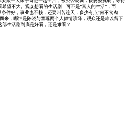
非要跟一大家子奇葩一起生活，被公公规训，被婆婆挑刺，等待
看希望不大。观众想看的生活剧，可不是“富人的生活”，而
里条件好，事业也不赖，还要叫苦连天，多少有点“何不食肉
面而来，哪怕是陈晓与童瑶两个人倾情演绎，观众还是难以留下
这部生活剧到底是好看，还是难看？