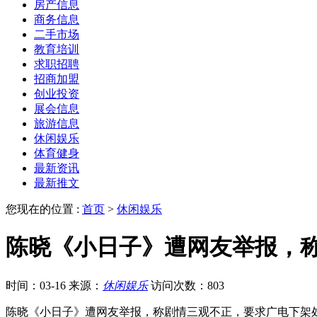
房产信息
商务信息
二手市场
教育培训
求职招聘
招商加盟
创业投资
展会信息
旅游信息
休闲娱乐
体育健身
最新资讯
最新推文
您现在的位置 :
首页
>
休闲娱乐
陈晓《小日子》遭网友举报，
时间：03-16
来源：
休闲娱乐
访问次数：803
陈晓《小日子》遭网友举报，称剧情三观不正，要求广电下架