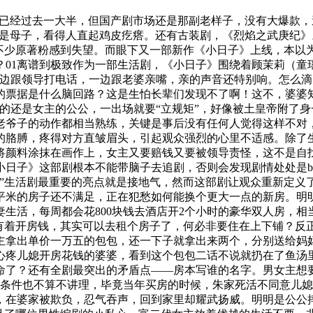
份已经过去一大半，但国产剧市场还是那副老样子，没有大爆款，
像是母子，看得人直起鸡皮疙瘩。还有古装剧，《烈焰之武庚纪
让不少原著粉感到失望。而眼下又一部新作《小日子》上线，本以
01离谱到极致作为一部生活剧，《小日子》围绕着顾茉莉（童
边跟领导打电话，一边跟老婆亲嘴，亲的声音还特别响。怎么滴，
的票据是什么脑回路？这是生怕长辈们发现不了啊！这不，婆婆
的还是女主的公公，一出场就要“立规矩”，好像被土皇帝附了身
老爷子的动作都相当熟练，关键是事后没有任何人觉得这样不对，
的胳膊，疼得对方直皱眉头，引起观众强烈的心里不适感。除了
将颜料涂抹在画作上，女主又要赔钱又要被领导责怪，这不是自
日子》这部剧根本不能带脑子去追剧，否则会发现剧情处处是b
人”生活剧最重要的亮点就是接地气，然而这部剧让观众重新定义
0平米的房子还不满足，正在犯愁如何能换个更大一点的新房。
生活，每周都会花800块钱去酒店开2个小时的豪华双人房，
！有着开房钱，其实可以去租个房子了，何必非要住在上下铺？反
主拿出单价一万五的包包，还一下子就拿出来两个，分别送给妈
心疼儿媳开房花钱的婆婆，看到这个包包二话不说就扔在了鱼汤
命了？还有全剧最突出的矛盾点——房本写谁的名字。男女主想
，条件也不算不讲理，毕竟当年买房的时候，朱家死活不同意儿
，在婆家被欺负，忍气吞声，回到家里却耀武扬威。明明是公公