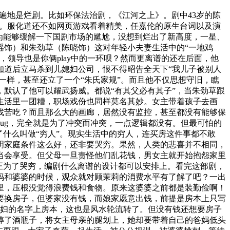
遍地是烂剧。比如环保法治剧，《江河之上》。剧中43岁的陈
》。服化道还不如网页游戏看着精美，任嘉伦的原生台词以及演
为能够缓解一下国剧市场的尴尬，没想到烂出了新高度，一星、
瑶饰）和朱劲草（陈晓饰）这对年轻小夫妻生活中的“一地鸡
领导也是你俩play中的一环呗？然而更离谱的还在后面，他
知道后立马杀到儿媳妇公司，恨不得昭告全天下“我儿子被别人
一样，甚至还立了一个“朱氏家规”。而且他不仅思想守旧，瞧
默认了他可以耀武扬威。都说“有其父必有其子”，当朱劲草跟
生活里一团糟，职场戏份也同样莫名其妙。女主带着孩子去画
找苦吃？而且那么大的画廊，居然没有监控，甚至都没有能够保
ug，完全就是为了冲突而冲突，一点逻辑都没有。但最可怕的
了什么叫做“穷人”。现实生活中的穷人，连买房这件事都不敢
明明家庭条件这么好，还非要哭穷。果然，人类的悲喜并不相同，
相当会享受。但父母一旦责怪他们乱花钱，男女主就开始抱怨家里
正为了哭穷，编剧什么离谱的设计都可以安排上。看完这部剧，
妈和婆婆的时候，观众就对顾茉莉的消费水平有了解了吧？一出
里，压根没觉得浪费钱和食物。原来这婆婆之前都是装勤俭啊！
要换房子，但婆家没有钱，而娘家愿意出钱，前提是房本上只写
媳妇的名字上房本，这也是风水轮流转了。但没有钱还想要房子
摔了酒瓶子，将女主母亲的腿划上，她却要带着自己的爸妈低头