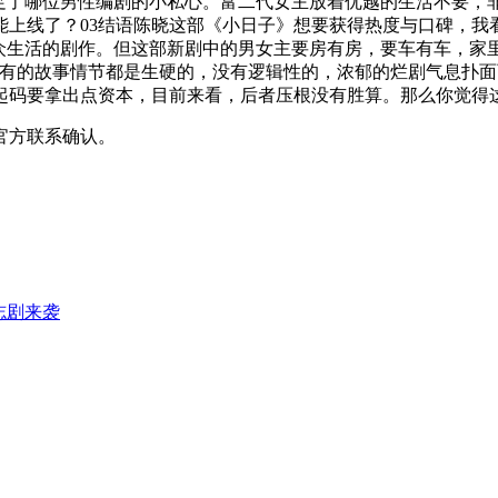
满足了哪位男性编剧的小私心。富二代女主放着优越的生活不要，
不能上线了？03结语陈晓这部《小日子》想要获得热度与口碑，我
众生活的剧作。但这部新剧中的男女主要房有房，要车有车，家
所有的故事情节都是生硬的，没有逻辑性的，浓郁的烂剧气息扑
起码要拿出点资本，目前来看，后者压根没有胜算。那么你觉得
官方联系确认。
志剧来袭