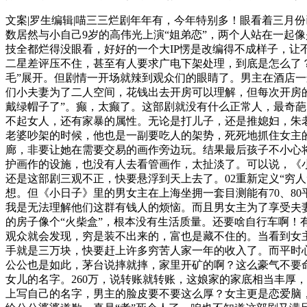
文案|罗生编辑|喵三三烂剧年年有，今年特别多！眼看着三月
数居然与小自己9岁的高伟光上演“姐弟恋”，两个人站在一起
技全都烂得没眼看，好好的一个大IP愣是改编得不成样子，
二星差评压不住，甚至有人要求广电下架处理，到底是怎么了？
毛”展开。但剧情一开场就辣到观众们的眼睛了。男主在酒店一
们小夫妻为了二人空间，花钱出去开房可以理解，但每次开房
戴绿帽子了”。癫，太癫了。这部剧就没有什么正常人，最奇葩
不起女人，还有家暴的属性。无论是打儿子，还是推媳妇，朱
老婆吵架的时候，他也是一副要吃人的架势，死死地抓住女主
廊，非要让她在需要交易的画作旁边玩。结果最后孩子不小心
护画作的设施，也没有人去看管画作，太扯淡了。可以说，《小
还是这部剧三观不正，快要悬浮到天上去了。02重新定义“穷
想。但《小日子》里的男女主在上海坐拥一套目测能有70、8
我是无法理解他们这群有钱人的烦恼。而且男女主为了享受夫妻
的房子像个“火柴盒”，根本没有生活质量。还要啥自行车啊
观众就会发现，穷是装不出来的，富也是藏不住的。当看到女
手就是三万块，快要赶上许多穷苦人家一年的收入了。而平时
公公也是如此，茅台说摔就摔，家里开矿的啊？这么豪气不要
女儿的名字。260万，说转账就转账，这娘家的家底相当丰厚
上写自己的名字，男主的脸皮要不要这么厚？女主更是恋爱脑