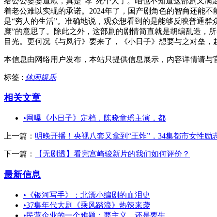
给公公婆婆道歉，真是“孝”死个人了。咱也不知道这部剧又
着老公难以实现的承诺。2024年了，国产剧角色的智商还能
是“穷人的生活”。准确地说，观众想看到的是能够反映普通群
糜”的意思了。除此之外，这部剧的剧情简直就是胡编乱造，
目光。更何况《与凤行》要来了，《小日子》想要与之对垒，
本信息由网络用户发布，
本站只提供信息展示，内容详情请与
标签 :
休闲娱乐
相关文章
•
网曝《小日子》定档，陈晓童瑶主演，都
上一篇：
明晚开播！央视八套又拿到“王炸”，34集都市女性励
下一篇：
【无剧透】看完宫崎骏新片的我们如何评价？
最新信息
•
《银河写手》：北漂小编剧的血泪史
•
37集年代大剧《乘风踏浪》热辣来袭
•
民营企业的一个难题：要主义，还是要生