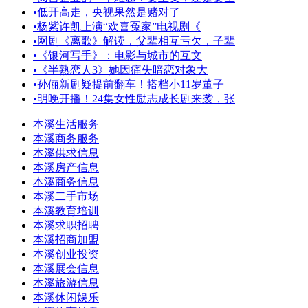
•
低开高走，央视果然是赌对了
•
杨紫许凯上演“欢喜冤家”电视剧《
•
网剧《离歌》解读，父辈相互亏欠，子辈
•
《银河写手》：电影与城市的互文
•
《半熟恋人3》她因痛失暗恋对象大
•
孙俪新剧疑提前翻车！搭档小11岁董子
•
明晚开播！24集女性励志成长剧来袭，张
本溪生活服务
本溪商务服务
本溪供求信息
本溪房产信息
本溪商务信息
本溪二手市场
本溪教育培训
本溪求职招聘
本溪招商加盟
本溪创业投资
本溪展会信息
本溪旅游信息
本溪休闲娱乐