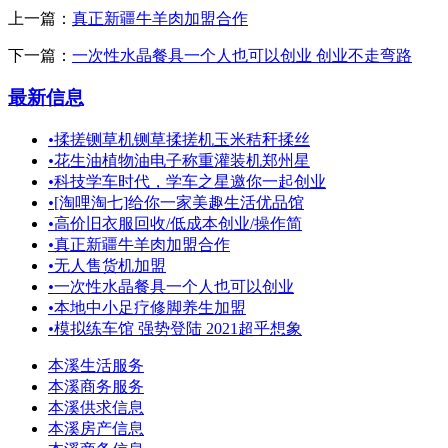
上一篇：
真正新疆牛羊肉加盟合作
下一篇：
一次性水晶餐具一个人也可以创业 创业不走弯路
最新信息
•
揉搓铡草机铡草揉搓机玉米秸秆揉丝
•
花生油植物油电子称重灌装机郑州星
•
科技学车时代，学车之星邀你一起创业
•
[淘哩淘七]给你一家美趣生活优品馆
•
高价旧衣服回收/低成本创业/操作简
•
真正新疆牛羊肉加盟合作
•
无人售货机加盟
•
一次性水晶餐具一个人也可以创业
•
本地中小足疗修脚养生加盟
•
模拟练车馆 强势登陆 2021超乎想象
本溪生活服务
本溪商务服务
本溪供求信息
本溪房产信息