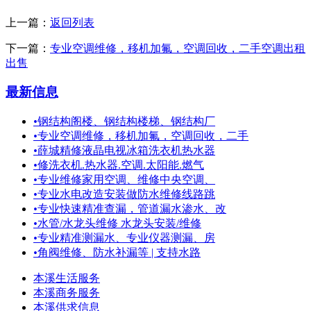
上一篇：
返回列表
下一篇：
专业空调维修，移机加氟，空调回收，二手空调出租
出售
最新信息
•
钢结构阁楼、钢结构楼梯、钢结构厂
•
专业空调维修，移机加氟，空调回收，二手
•
薛城精修液晶电视冰箱洗衣机热水器
•
修洗衣机.热水器.空调.太阳能.燃气
•
专业维修家用空调、维修中央空调、
•
专业水电改造安装做防水维修线路跳
•
专业快速精准查漏，管道漏水渗水、改
•
水管/水龙头维修 水龙头安装/维修
•
专业精准测漏水、专业仪器测漏、房
•
角阀维修、防水补漏等 | 支持水路
本溪生活服务
本溪商务服务
本溪供求信息