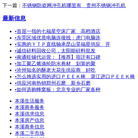
下一篇：
不锈钢防盗网冲孔机哪里有 贵州不锈钢冲孔机
最新信息
•
首屈一指的七福星空床厂家＿高档酒店
•
东莞区域优质电脑连接线：虎门电脑连
•
实惠的ＹＴＰ直线轴承昆山昊福星供应 开
•
诚信硅料回收公司，太阳能硅料批发
•
南通旺铺代运营：【推荐】宿迁有口碑
•
加工聚乙烯涤纶防水卷材 划算的聚
•
沧州知名的酥老大花生供应商 好吃
•
怎么挑选实用的进口ＰＥＥＫ棒＿湛江进口ＰＥＥＫ棒
•
供应河南热销郑州石磨 新乡石磨
•
如何选购蜂窝板：北京专业的厂家各种
本溪生活服务
本溪商务服务
本溪供求信息
本溪房产信息
本溪商务信息
本溪二手市场