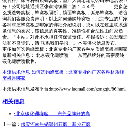
做各种厂家各种材质蜂窝板，望广大新老建筑公司来电洽谈业
务！公司地址通州区张家湾镇里二泗１４４号 更多怎
么挑选蜂窝板，蜂窝板隔断，镜面蜂窝板，弧形蜂窝板，请咨
询我们客服免责声明：以上如何选购蜂窝板：北京专业的厂家
各种材质蜂窝板是哪家的详细介绍说明，您可以在这里联系这
条信息的卖家，该信息的真实性、准确性和合法性由商家负
责。『本站』对此不承担任何保证责任。举报投诉：如发现违
法和不良资讯，请 联系我们举报。。本溪供求信息发布。
更多如何选购蜂窝板：北京专业的厂家各种材质蜂窝板是哪家
最新相关信息： 北京碳化硼喷嘴——东莞品牌好的高密度纯
碳化硼喷嘴批售,
本溪供求信息
如何选购蜂窝板：北京专业的厂家各种材质蜂
窝板是哪家
本溪供求信息发布平台:http://www.luomall.com/gongqiu/86.html
相关信息
•
北京碳化硼喷嘴——东莞品牌好的高
上一篇：
供应河南热销郑州石磨 新乡石磨