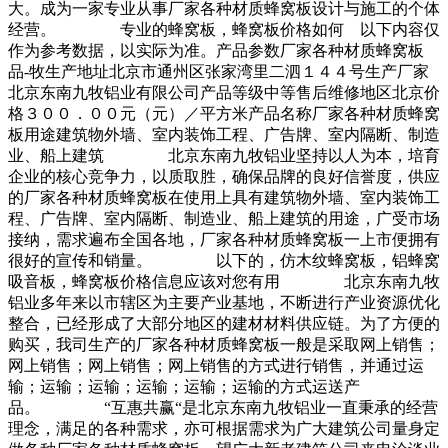
大。成为一家专业从事厂家各种材质蜂窝板设计与施工的个体
经营。 专业的蜂窝板，蜂窝板价格如何 以下内容仅
作为参考数据，以实际为准。产品参数厂家各种材质蜂窝板
品-牧生产地址北京市通州区张家湾里二泗１４４号生产厂家
北京东南九牧铝业有限公司产品等级中等售后维修地区北京价
格３００．００元（元）／平方米产品名称厂家各种材质蜂窝
板用途建筑物外墙、室内装饰工程、广告牌、室内隔断、制造
业、船上建筑 北京东南九牧铝业坚持以人为本，培育
企业的核心竞争力，以质取胜，确保品牌的良好信誉度，供应
的厂家各种材质蜂窝板在使用上具有建筑物外墙、室内装饰工
程、广告牌、室内隔断、制造业、船上建筑的用途，广受市场
接纳，需求遍布全国各地，厂家各种材质蜂窝板一上市便拥有
很好的宣传和销量。 以下的，仿木纹蜂窝板，铝蜂窝
吸音板，蜂窝板价格信息应该对您有用 北京东南九牧
铝业多年来以市辖区为主要产业基地，不断进行产业资源优化
整合，已经形成了大部分地区的建材材料供应链。为了方便的
购买，我司生产的厂家各种材质蜂窝板一般是采取网上销售；
网上销售；网上销售；网上销售的方式进行销售，并通过运
输；运输；运输；运输；运输；运输的方式运送产
品。 “互惠共赢“是北京东南九牧铝业一直秉承的经营
理念，满足的各种需求，亦可根据需求为广大建筑公司量身定