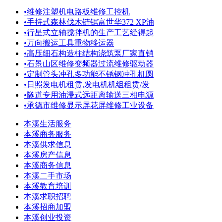
•
维修注塑机电路板维修工控机
•
手持式森林伐木链锯富世华372 XP油
•
行星式立轴搅拌机的生产工艺经得起
•
万向搬运工具重物移运器
•
高压细石构造柱结构浇筑泵厂家直销
•
石景山区维修变频器过流维修驱动器
•
定制管头冲孔多功能不锈钢冲孔机圆
•
日照发电机租赁,发电机机组租赁/发
•
隧道专用油浸式远距离输送三相电源
•
承德市维修显示屏花屏维修工业设备
本溪生活服务
本溪商务服务
本溪供求信息
本溪房产信息
本溪商务信息
本溪二手市场
本溪教育培训
本溪求职招聘
本溪招商加盟
本溪创业投资