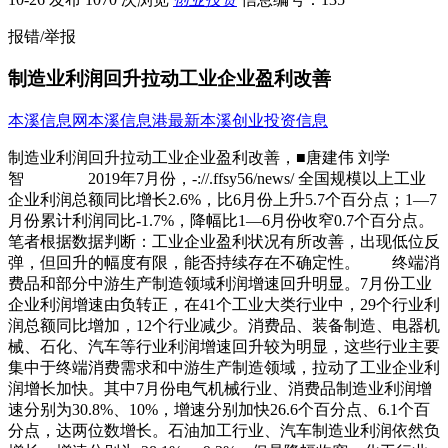
报错/举报
制造业利润回升拉动工业企业盈利改善
本溪信息网
本溪信息港
最新本溪创业投资信息
制造业利润回升拉动工业企业盈利改善，■唐建伟 刘学
智 2019年7月份，-://.ffsy56/news/ 全国规模以上工业
企业利润总额同比增长2.6%，比6月份上升5.7个百分点；1—7
月份累计利润同比-1.7%，降幅比1—6月份收窄0.7个百分点。
笔者根据数据判断：工业企业盈利状况有所改善，出现低位反
弹，但回升的幅度有限，能否持续存在不确定性。 终端消
费品和部分中游生产制造领域利润增速回升明显。7月份工业
企业利润增速由负转正，在41个工业大类行业中，29个行业利
润总额同比增加，12个行业减少。消费品、装备制造、电器机
械、石化、汽车等行业利润增速回升较为明显，这些行业主要
集中于终端消费需求和中游生产制造领域，拉动了工业企业利
润增长加快。其中7月份电气机械行业、消费品制造业利润增
速分别为30.8%、10%，增速分别加快26.6个百分点、6.1个百
分点，达两位数增长。石油加工行业、汽车制造业利润依然负