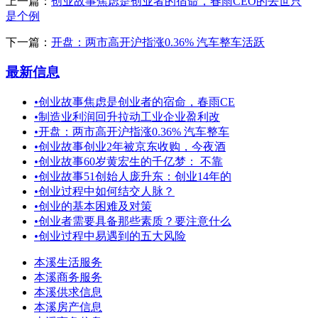
上一篇：
创业故事焦虑是创业者的宿命，春雨CEO的去世只
是个例
下一篇：
开盘：两市高开沪指涨0.36% 汽车整车活跃
最新信息
•
创业故事焦虑是创业者的宿命，春雨CE
•
制造业利润回升拉动工业企业盈利改
•
开盘：两市高开沪指涨0.36% 汽车整车
•
创业故事创业2年被京东收购，今夜酒
•
创业故事60岁黄宏生的千亿梦： 不靠
•
创业故事51创始人庞升东：创业14年的
•
创业过程中如何结交人脉？
•
创业的基本困难及对策
•
创业者需要具备那些素质？要注意什么
•
创业过程中易遇到的五大风险
本溪生活服务
本溪商务服务
本溪供求信息
本溪房产信息