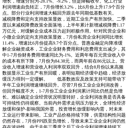
增长，增速分别为-28.1%、-9.2%，但是降幅收窄。化工行业
利润增速由负转正，7月份增长3.2%，比6月份上升17.9个百分
点。部分行业利润增速大幅回升跟去年同期低基数有关。
减税降费和定向支持政策显效，近期工业生产有所加快。二季
度以来减税降费政策全面落地，上半年累计新增减税降费1.17
万亿元，对缓解企业成本压力起到积极作用。针对民营企业和
小微企业的定向支持政策显效，7月份私营企业利润同比增长
11.4%，增速比6月份提高9.7个百分点。普惠金融定向降准缓
解企业融资成本，工业企业财务费用和利息费用支出减少，其
中1-7月份财务费用增速同比为-1%。近两年每百元营业收入中
的成本有所下降，7月份为84.38元，而两年前在86元以上。营
业收入增速和营业收入利润率双双回升，结合8月份以来高频
数据显示工业生产有所回暖，表明短期经济缓中趋稳，经济放
缓压力得到一定缓解。 低基数效应及政策支持可能带动下
半年工业利润增速继续回升。尽管7月份工业企业利润改善，
但回升幅度不大，1-7月份工业企业利润累计同比仍然是负增
长。难以确定企业经营状况明显转好，企业利润改善是否具备
可持续性仍待观察。当前内外需求走弱压力较大，全球性经济
放缓和保护-影响我国外需，投资增长放缓影响内需，对未来
工业运行带来影响。工业产品价格持续下降，供需结构性问题
仍然存在，7月份PPI跌至负增长，导致未来工业企业利润仍然
存在波动性。由于去年三季度之后工业企业利润增速持续下