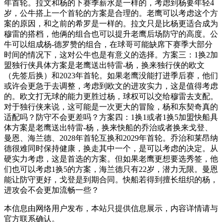
年首轮。拉文和杨的下赛季薪水是一样的，考虑到杨要年轻4
岁，公牛搭上一个首轮的方案是合理的。老鹰可以考虑这个方
案的原因，和之前的希罗是一样的。拉文只是比杨更适合成为
穆雷的搭档，他俩的组合也可以提升老鹰后场防守的高度。公
牛可以组成杨-德罗赞的组合，在球哥可能缺席下赛季大部分
时间的情况下，这对公牛也是有意义的选择。方案三：1换2加
盟独行侠具体方案是老鹰送出特雷-杨，换来独行侠的欧文
（先签后换）和2023年首轮。如果老鹰没能打进季后赛，他们
或许会更急于去调整，考虑到欧文的进攻实力，这是值得考虑
的。欧文打无球的能力更胜过杨，球权可以交给穆雷去支配。
对于独行侠来说，这可能是一次更大的冒险，杨和东契奇真的
适配吗？防守不会更差吗？方案四：1换1或者1换5加盟快船具
体方案是老鹰送出特雷-杨，换来快船的乔治或者换来戈登、
曼恩、海兰德、2028年首轮互换和2029年首轮。乔治和莱昂纳
德很难同时保持健康，换走其中一个，是可以考虑的决定。从
硬实力考虑，这是首选的方案。但如果老鹰更想要选秀签，他
们也可以考虑1换5的方案，海兰德只有22岁，潜力无限。曼恩
能让防守更好，戈登是到期合同。快船若得到擅长组织的杨，
进攻会不会更加流畅一些？
本信息由网络用户发布，
本站只提供信息展示，内容详情请与
官方联系确认。