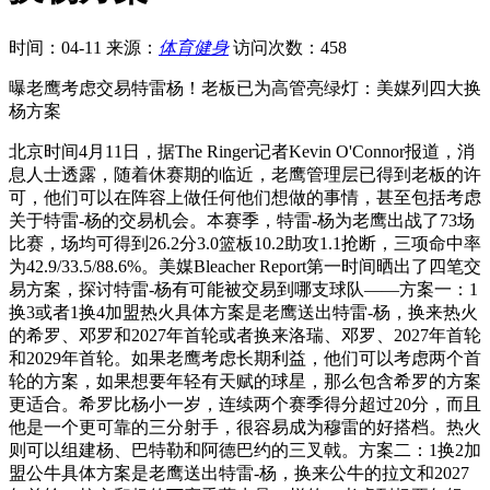
时间：04-11
来源：
体育健身
访问次数：458
曝老鹰考虑交易特雷杨！老板已为高管亮绿灯：美媒列四大换
杨方案
北京时间4月11日，据The Ringer记者Kevin O'Connor报道，消
息人士透露，随着休赛期的临近，老鹰管理层已得到老板的许
可，他们可以在阵容上做任何他们想做的事情，甚至包括考虑
关于特雷-杨的交易机会。本赛季，特雷-杨为老鹰出战了73场
比赛，场均可得到26.2分3.0篮板10.2助攻1.1抢断，三项命中率
为42.9/33.5/88.6%。美媒Bleacher Report第一时间晒出了四笔交
易方案，探讨特雷-杨有可能被交易到哪支球队——方案一：1
换3或者1换4加盟热火具体方案是老鹰送出特雷-杨，换来热火
的希罗、邓罗和2027年首轮或者换来洛瑞、邓罗、2027年首轮
和2029年首轮。如果老鹰考虑长期利益，他们可以考虑两个首
轮的方案，如果想要年轻有天赋的球星，那么包含希罗的方案
更适合。希罗比杨小一岁，连续两个赛季得分超过20分，而且
他是一个更可靠的三分射手，很容易成为穆雷的好搭档。热火
则可以组建杨、巴特勒和阿德巴约的三叉戟。方案二：1换2加
盟公牛具体方案是老鹰送出特雷-杨，换来公牛的拉文和2027