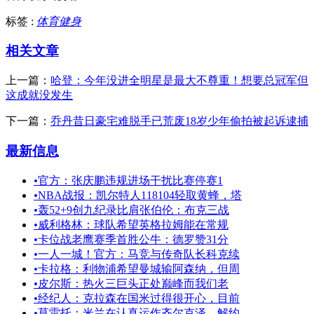
标签 :
体育健身
相关文章
上一篇：
哈登：今年没进全明星是最大不尊重！想要总冠军但
这成就没发生
下一篇：
乔丹昔日豪宅难脱手已荒废18岁少年偷拍被起诉逮捕
最新信息
•
官方：张庆鹏违规进场干扰比赛停赛1
•
NBA战报：凯尔特人118104轻取黄蜂，塔
•
轰52+9创九纪录比肩张伯伦：布克三战
•
威利格林：球队希望英格拉姆能在常规
•
卡位战老鹰赛季首胜公牛：德罗赞31分
•
一人一城！官方：马竞与传奇队长科克续
•
卡拉格：利物浦希望曼城输阿森纳，但周
•
皮尔斯：热火三巨头正处巅峰而我们老
•
经纪人：克拉森在国米过得很开心，目前
•
莫雷托：米兰在认真运作齐尔克泽，解约